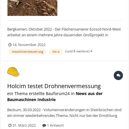
Bergkamen, Oktober 2022 - Der Flächensanierer Ecosoil Nord-West
arbeitet an einem mehrere Jahre dauernden Großprojekt in
Bergkamen. Um das Gelände der IGA 2027 zu profilieren, ist eine
14. November 2022
Komatsu-Raupe mit MC-Max Maschinensteuerung von Topcon im
(und 8 weitere)
maschinensteuerung
mc-x
Einsatz. Bauforum24 Artikel (15.03.2022): Topcon Mas...
Holcim testet Drohnenvermessung
ein Thema erstellte Bauforum24 in
News aus der
Baumaschinen Industrie
Beckum, 30.03.2022 - Volumenveränderungen in Steinbrüchen sind
ein immer wiederkehrendes Thema. Nicht nur bei der Ermittlung
von Haldenvolumen, sondern auch beim Rohstoffvorkommen in
31. März 2022
1 Antwort
der Steinbruchwand. Mittels Trimble Stratus kann Holcim diese