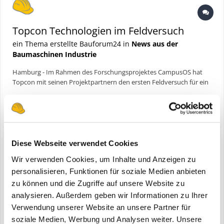
Topcon Technologien im Feldversuch
ein Thema erstellte Bauforum24 in
News aus der
Baumaschinen Industrie
Hamburg - Im Rahmen des Forschungsprojektes CampusOS hat
Topcon mit seinen Projektpartnern den ersten Feldversuch für ein
autarkes 5G-Baustellennetz erfolgreich abgeschlossen. Das
24. August 2023
angestrebte Ziel eines modularen Ökosystems, von dem die
(und 10 weitere)
starlink
ap deutschland
Baustellen der Zukunft profitieren, rückt mit diesem Test in gr...
Diese Webseite verwendet Cookies
Wir verwenden Cookies, um Inhalte und Anzeigen zu
Topcon Technologien im Feldversuch
personalisieren, Funktionen für soziale Medien anbieten
zu können und die Zugriffe auf unsere Website zu
eine Bauforum24 News erstellte Bauforum24 in
Topcon
analysieren. Außerdem geben wir Informationen zu Ihrer
Verwendung unserer Website an unsere Partner für
soziale Medien, Werbung und Analysen weiter. Unsere