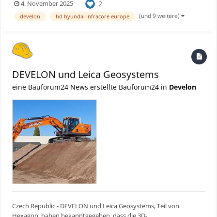
2
4. November 2025
alle Raupenbagger der DEVELON 9-Serie erhältlich ist. Das
fortschrittliche System ist das Ergebnis kontinuierlicher
(und 9 weitere)
develon
hd hyundai infracore europe
Zusammenarbeit beider Un...
DEVELON und Leica Geosystems
eine Bauforum24 News erstellte Bauforum24 in
Develon
Czech Republic - DEVELON und Leica Geosystems, Teil von
Hexagon, haben bekanntgegeben, dass die 3D-