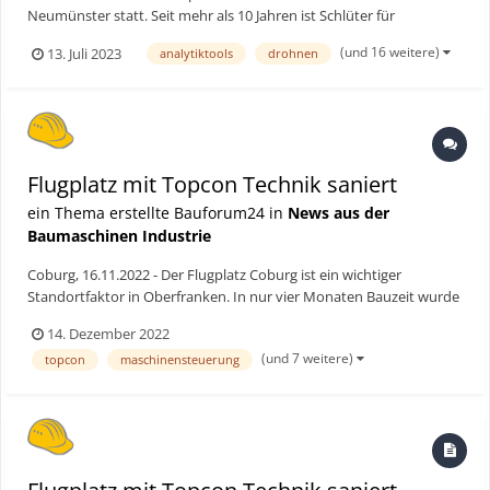
Neumünster statt. Seit mehr als 10 Jahren ist Schlüter für
Baumaschinen fester Bestandteil der NordBau und auch in diesem
(und 16 weitere)
13. Juli 2023
analytiktools
drohnen
Jahr wieder mit dem kompletten Produktprogramm und den
Schlüter-Dienstleistungen als Austeller für die Kunden und...
Flugplatz mit Topcon Technik saniert
ein Thema erstellte Bauforum24 in
News aus der
Baumaschinen Industrie
Coburg, 16.11.2022 - Der Flugplatz Coburg ist ein wichtiger
Standortfaktor in Oberfranken. In nur vier Monaten Bauzeit wurde
er mithilfe einer Topcon Maschinensteuerung und drei Topcon
14. Dezember 2022
Tachymetern der neuesten Generation pünktlich grundsaniert.
(und 7 weitere)
topcon
maschinensteuerung
Bauforum24 Artikel (14.11.2022): Raupensteuerung M...