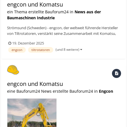
engcon und Komatsu
ein Thema erstellte Bauforum24 in
News aus der
Baumaschinen Industrie
Strömsund (Schweden) - engcon, der weltweit führende Hersteller
von Tiltrotatoren, verstärkt seine Zusammenarbeit mit Komatsu,
um Baggerfahrern mehr Effizienz und Komfort zu bieten. Diese
19. Dezember 2025
Partnerschaft konzentriert sich auf die Vereinfachung der
(und 8 weitere)
engcon
tiltrotatoren
Installation und die Senkung der Gesamtkosten für Endn...
engcon und Komatsu
eine Bauforum24 News erstellte Bauforum24 in
Engcon