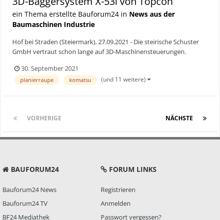
3D-Baggersystem X-53i von Topcon
ein Thema erstellte Bauforum24 in
News aus der
Baumaschinen Industrie
Hof bei Straden (Steiermark), 27.09.2021 - Die steirische Schuster
GmbH vertraut schon lange auf 3D-Maschinensteuerungen.
Kürzlich stattete sie sich mit zwei neuen Topcon
30. September 2021
Baggersteuerungen X-53i von Kuhn aus und profitiert seither von
(und 11 weitere)
planierraupe
komatsu
noch mehr Effizienz. Bauforum24 Artikel (22.04.2021): Topco...
VORHERIGE
Seite 1 von 2
NÄCHSTE
BAUFORUM24
FORUM LINKS
Bauforum24 News
Registrieren
Bauforum24 TV
Anmelden
BF24 Mediathek
Passwort vergessen?