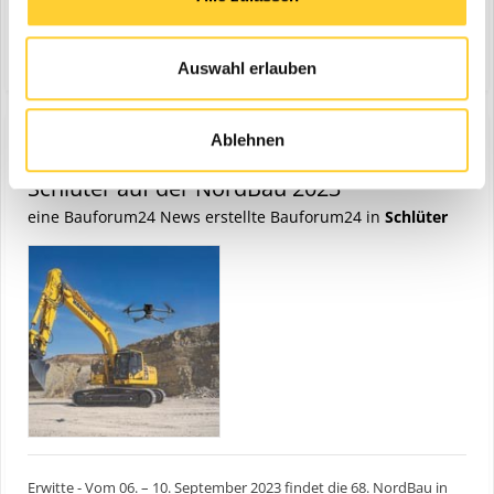
Neumünster statt. Seit mehr als 10 Jahren ist Schlüter für
Baumaschinen fester Bestandteil der NordBau und auch in diesem
(und 16 weitere)
13. Juli 2023
analytiktools
drohnen
Jahr wieder mit dem kompletten Produktprogramm und den
Auswahl erlauben
Schlüter-Dienstleistungen als Austeller für die Kunden und...
Ablehnen
Schlüter auf der NordBau 2023
eine Bauforum24 News erstellte Bauforum24 in
Schlüter
Erwitte - Vom 06. – 10. September 2023 findet die 68. NordBau in