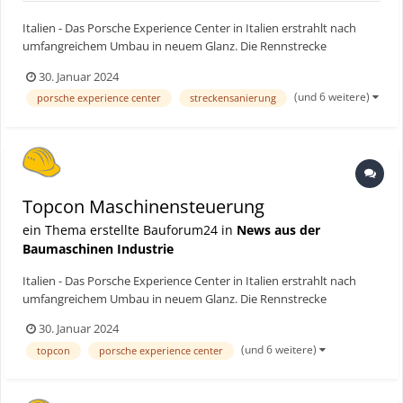
Italien - Das Porsche Experience Center in Italien erstrahlt nach
umfangreichem Umbau in neuem Glanz. Die Rennstrecke
perfektionierten die Bau-Teams von CarBa und Dromo mit
30. Januar 2024
digitalen Lösungen für den Straßenbau von Topcon. Bauforum24
(und 6 weitere)
porsche experience center
streckensanierung
Artikel (21.01.2024): Topcon-Technologie in Abu Dhabi...
Topcon Maschinensteuerung
ein Thema erstellte Bauforum24 in
News aus der
Baumaschinen Industrie
Italien - Das Porsche Experience Center in Italien erstrahlt nach
umfangreichem Umbau in neuem Glanz. Die Rennstrecke
perfektionierten die Bau-Teams von CarBa und Dromo mit
30. Januar 2024
digitalen Lösungen für den Straßenbau von Topcon. Bauforum24
(und 6 weitere)
topcon
porsche experience center
Artikel (21.01.2024): Topcon-Technologie in Abu Dhabi...