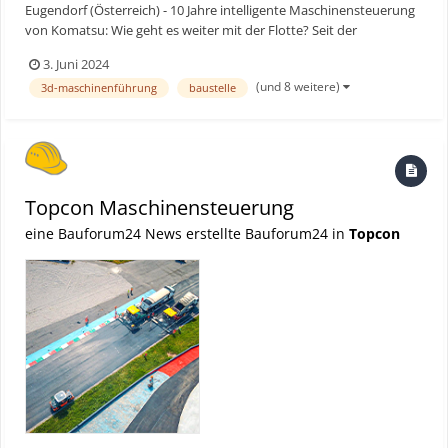
Eugendorf (Österreich) - 10 Jahre intelligente Maschinensteuerung
von Komatsu: Wie geht es weiter mit der Flotte? Seit der
Markteinführung der ersten intelligenten Maschinensteuerung
3. Juni 2024
(iMC) vor zehn Jahren hat Komatsu sich von dieser Innovation
(und 8 weitere)
3d-maschinenführung
baustelle
inspirieren lassen und ein völlig neues digitales Baupor...
Topcon Maschinensteuerung
eine Bauforum24 News erstellte Bauforum24 in
Topcon