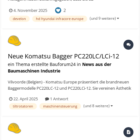
Maschinensteuerungslösung Leica MC1 nun als Nachrüstsatz für
2
4. November 2025
alle Raupenbagger der DEVELON 9-Serie erhältlich ist. Das
fortschrittliche System ist das Ergebnis kontinuierlicher
(und 9 weitere)
develon
hd hyundai infracore europe
Zusammenarbeit beider Un...
Neue Komatsu Bagger PC220LC/LCi-12
ein Thema erstellte Bauforum24 in
News aus der
Baumaschinen Industrie
Vilvoorde (Belgien) - Komatsu Europe präsentiert die brandneuen
Baggermodelle PC220LC-12 und PC220LCi-12. Sie vereinen Ästhetik
mit intuitiver Bedienung, Ergonomie, Kraftstoffeffizienz, geringen
22. April 2025
1 Antwort
Emissionswerten, maximaler Leistung, Digitalisierung und einer
(und 8 weitere)
tiltrotatoren
maschinensteuerung
Vielzahl an Sicherheitsmaßnahmen. Kurzum:...