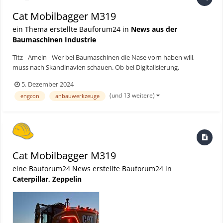
Cat Mobilbagger M319
ein Thema erstellte Bauforum24 in
News aus der
Baumaschinen Industrie
Titz - Ameln - Wer bei Baumaschinen die Nase vorn haben will,
muss nach Skandinavien schauen. Ob bei Digitalisierung,
Automatisierung oder Elektrifizierung: Fortschritte bei neuen
5. Dezember 2024
Technologien für die Baustelle gehen oftmals von den nördlichen
(und 13 weitere)
engcon
anbauwerkzeuge
Regionen Europas aus. Was Firmen dort antreibt: mit Bagg...
Cat Mobilbagger M319
eine Bauforum24 News erstellte Bauforum24 in
Caterpillar, Zeppelin