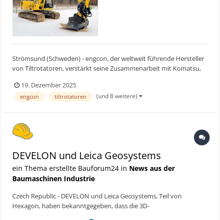
Strömsund (Schweden) - engcon, der weltweit führende Hersteller
von Tiltrotatoren, verstärkt seine Zusammenarbeit mit Komatsu,
um Baggerfahrern mehr Effizienz und Komfort zu bieten. Diese
19. Dezember 2025
Partnerschaft konzentriert sich auf die Vereinfachung der
(und 8 weitere)
engcon
tiltrotatoren
Installation und die Senkung der Gesamtkosten für Endn...
DEVELON und Leica Geosystems
ein Thema erstellte Bauforum24 in
News aus der
Baumaschinen Industrie
Czech Republic - DEVELON und Leica Geosystems, Teil von
Hexagon, haben bekanntgegeben, dass die 3D-
Maschinensteuerungslösung Leica MC1 nun als Nachrüstsatz für