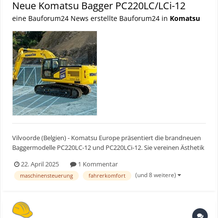
Neue Komatsu Bagger PC220LC/LCi-12
eine Bauforum24 News erstellte Bauforum24 in
Komatsu
Vilvoorde (Belgien) - Komatsu Europe präsentiert die brandneuen
Baggermodelle PC220LC-12 und PC220LCi-12. Sie vereinen Ästhetik
mit intuitiver Bedienung, Ergonomie, Kraftstoffeffizienz, geringen
22. April 2025
1 Kommentar
Emissionswerten, maximaler Leistung, Digitalisierung und einer
(und 8 weitere)
maschinensteuerung
fahrerkomfort
Vielzahl an Sicherheitsmaßnahmen. Kurzum:...