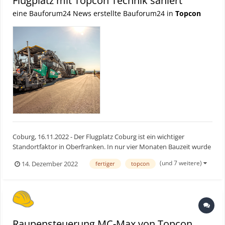
Flugplatz mit Topcon Technik saniert
eine Bauforum24 News erstellte Bauforum24 in
Topcon
Coburg, 16.11.2022 - Der Flugplatz Coburg ist ein wichtiger
Standortfaktor in Oberfranken. In nur vier Monaten Bauzeit wurde
er mithilfe einer Topcon Maschinensteuerung und drei Topcon
(und 7 weitere)
14. Dezember 2022
fertiger
topcon
Tachymetern der neuesten Generation pünktlich grundsaniert.
Bauforum24 Artikel (14.11.2022): Raupensteuerung M...
Raupensteuerung MC-Max von Topcon