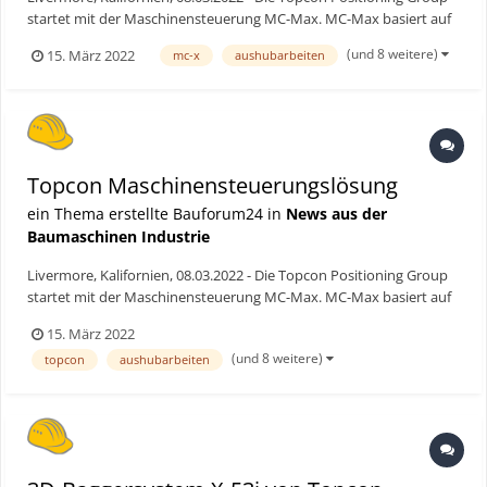
startet mit der Maschinensteuerung MC-Max. MC-Max basiert auf
der Steuerungs-Plattform MC-X und wird von Sitelink3D
(und 8 weitere)
15. März 2022
mc-x
aushubarbeiten
unterstützt, einem cloudbasierten Ökosystem für Echtzeit-
Datenmanagement, das Mensch, Maschine und Baustelle auf
einer...
Topcon Maschinensteuerungslösung
ein Thema erstellte Bauforum24 in
News aus der
Baumaschinen Industrie
Livermore, Kalifornien, 08.03.2022 - Die Topcon Positioning Group
startet mit der Maschinensteuerung MC-Max. MC-Max basiert auf
der Steuerungs-Plattform MC-X und wird von Sitelink3D
15. März 2022
unterstützt, einem cloudbasierten Ökosystem für Echtzeit-
(und 8 weitere)
topcon
aushubarbeiten
Datenmanagement, das Mensch, Maschine und Baustelle auf
einer...