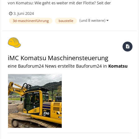
von Komatsu: Wie geht es weiter mit der Flotte? Seit der
Markteinführung der ersten intelligenten Maschinensteuerung
3. Juni 2024
(iMC) vor zehn Jahren hat Komatsu sich von dieser Innovation
(und 8 weitere)
3d-maschinenführung
baustelle
inspirieren lassen und ein völlig neues digitales Baupor...
iMC Komatsu Maschinensteuerung
eine Bauforum24 News erstellte Bauforum24 in
Komatsu