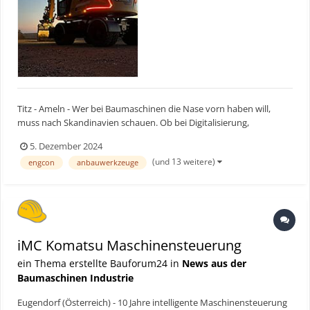
Titz - Ameln - Wer bei Baumaschinen die Nase vorn haben will,
muss nach Skandinavien schauen. Ob bei Digitalisierung,
Automatisierung oder Elektrifizierung: Fortschritte bei neuen
5. Dezember 2024
Technologien für die Baustelle gehen oftmals von den nördlichen
(und 13 weitere)
engcon
anbauwerkzeuge
Regionen Europas aus. Was Firmen dort antreibt: mit Bagg...
iMC Komatsu Maschinensteuerung
ein Thema erstellte Bauforum24 in
News aus der
Baumaschinen Industrie
Eugendorf (Österreich) - 10 Jahre intelligente Maschinensteuerung