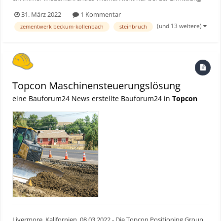
von Haldenvolumen, sondern auch beim Rohstoffvorkommen in
31. März 2022
1 Kommentar
der Steinbruchwand. Mittels Trimble Stratus kann Holcim diese
(und 13 weitere)
zementwerk beckum-kollenbach
steinbruch
Berechnungen nun in kurzer Zeit selbst durchführen....
Topcon Maschinensteuerungslösung
eine Bauforum24 News erstellte Bauforum24 in
Topcon
Livermore, Kalifornien, 08.03.2022 - Die Topcon Positioning Group