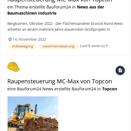
ein Thema erstellte Bauforum24 in
News aus der
Baumaschinen Industrie
Bergkamen, Oktober 2022 - Der Flächensanierer Ecosoil Nord-West
arbeitet an einem mehrere Jahre dauernden Großprojekt in
Bergkamen. Um das Gelände der IGA 2027 zu profilieren, ist eine
14. November 2022
Komatsu-Raupe mit MC-Max Maschinensteuerung von Topcon im
(und 8 weitere)
erdbewegung
maschinensteuerung
Einsatz. Bauforum24 Artikel (15.03.2022): Topcon Mas...
Raupensteuerung MC-Max von Topcon
eine Bauforum24 News erstellte Bauforum24 in
Topcon