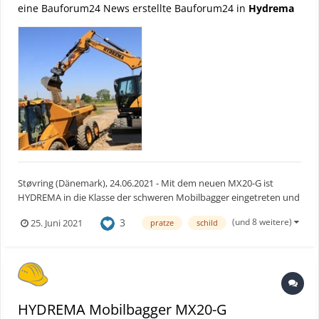
eine Bauforum24 News erstellte Bauforum24 in
Hydrema
Støvring (Dänemark), 24.06.2021 - Mit dem neuen MX20-G ist
HYDREMA in die Klasse der schweren Mobilbagger eingetreten und
bietet dabei die kompakteste Maschine auf dem Markt an. „Um die
(und 8 weitere)
3
25. Juni 2021
pratze
schild
Kräfte dieser leistungsstarken aber doch extrem kompakten
Maschinen voll auszuschöpfen und zu beherrschen, haben w...
HYDREMA Mobilbagger MX20-G