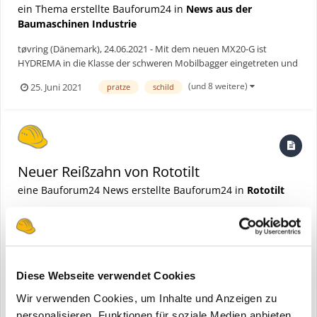
ein Thema erstellte Bauforum24 in
News aus der
Baumaschinen Industrie
tøvring (Dänemark), 24.06.2021 - Mit dem neuen MX20-G ist
HYDREMA in die Klasse der schweren Mobilbagger eingetreten und
bietet dabei die kompakteste Maschine auf dem Markt an. „Um die
(und 8 weitere)
25. Juni 2021
pratze
schild
Kräfte dieser leistungsstarken aber doch extrem kompakten
Maschinen voll auszuschöpfen und zu beherrschen, haben wi...
Neuer Reißzahn von Rototilt
eine Bauforum24 News erstellte Bauforum24 in
Rototilt
Diese Webseite verwendet Cookies
Wir verwenden Cookies, um Inhalte und Anzeigen zu
personalisieren, Funktionen für soziale Medien anbieten