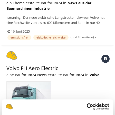
ein Thema erstellte Bauforum24 in
News aus der
Baumaschinen Industrie
Ismaning - Der neue elektrische Langstrecken-Lkw von Volvo hat
eine Reichweite von bis zu 600 Kilometern und kann in nur 40
Minuten aufgeladen werden. Volvo Trucks präsentiert erstmals
16. Juni 2025
sein neues elektrisches Flaggschiff, das den Fernverkehr
(und 10 weitere)
emissionsfrei
elektrische reichweite
revolutionieren könnte. Bauforum24 Artikel (24.04.20...
Volvo FH Aero Electric
eine Bauforum24 News erstellte Bauforum24 in
Volvo