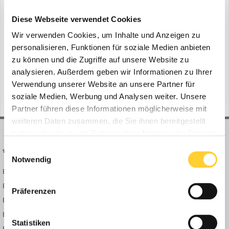
Diese Webseite verwendet Cookies
Wir verwenden Cookies, um Inhalte und Anzeigen zu
Ismaning - Der neue elektrische Langstrecken-Lkw von Volvo hat
personalisieren, Funktionen für soziale Medien anbieten
eine Reichweite von bis zu 600 Kilometern und kann in nur 40
zu können und die Zugriffe auf unsere Website zu
Minuten aufgeladen werden. Volvo Trucks präsentiert erstmals
analysieren. Außerdem geben wir Informationen zu Ihrer
16. Juni 2025
sein neues elektrisches Flaggschiff, das den Fernverkehr
Verwendung unserer Website an unsere Partner für
(und 10 weitere)
emissionsfrei
elektrische reichweite
revolutionieren könnte. Bauforum24 Artikel (24.04.20...
soziale Medien, Werbung und Analysen weiter. Unsere
Partner führen diese Informationen möglicherweise mit
weiteren Daten zusammen, die Sie ihnen bereitgestellt
haben oder die sie im Rahmen Ihrer Nutzung der Dienste
gesammelt haben.
Einwilligungsauswahl
BAUFORUM24
FORUM LINKS
Notwendig
Bauforum24 News
Registrieren
Bauforum24 TV
Anmelden
Präferenzen
BF24 Mediathek
Passwort vergessen?
BF24 Fotostrecken
Neue Themen
Statistiken
Bauforum Shop
Forenübersicht