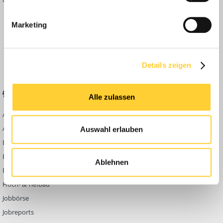
Inside
Marketing
Anleitungen
FAQ
Community Regeln
Details zeigen
BELIEBTE FOREN
KONTAKT
Alle zulassen
Abbruch
Werben auf
Bauforum24
Ausbildung & Beruf
Auswahl erlauben
Kontakt
Bau Allgemein
Impressum
Baumaschinen
Ablehnen
Datenschutzerklärung
Berg- & Tagebau
Hoch- & Tiefbau
Jobbörse
Jobreports