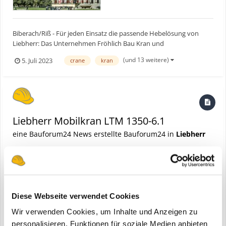
Biberach/Riß - Für jeden Einsatz die passende Hebelösung von
Liebherr: Das Unternehmen Fröhlich Bau Kran und
Baustellenlogistik stockt seine Mobilbaukran-Flotte um weitere
(und 13 weitere)
5. Juli 2023
crane
kran
sieben Geräte auf. Die Großbestellung umfasst mit drei MK 73-3.1,
zwei MK 88-4.1 und einem MK 140 beziehungsweise einem MK 140-
5...
Liebherr Mobilkran LTM 1350-6.1
eine Bauforum24 News erstellte Bauforum24 in
Liebherr
Diese Webseite verwendet Cookies
Wir verwenden Cookies, um Inhalte und Anzeigen zu
personalisieren, Funktionen für soziale Medien anbieten