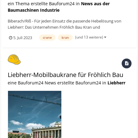
ein Thema erstellte Bauforum24 in
News aus der
Baumaschinen Industrie
Biberach/Riß - Für jeden Einsatz die passende Hebelösung von
Liebherr: Das Unternehmen Fröhlich Bau Kran und
Baustellenlogistik stockt seine Mobilbaukran-Flotte um weitere
(und 13 weitere)
5. Juli 2023
crane
kran
sieben Geräte auf. Die Großbestellung umfasst mit drei MK 73-3.1,
zwei MK 88-4.1 und einem MK 140 beziehungsweise einem MK 140-
5...
Liebherr-Mobilbaukrane für Fröhlich Bau
eine Bauforum24 News erstellte Bauforum24 in
Liebherr