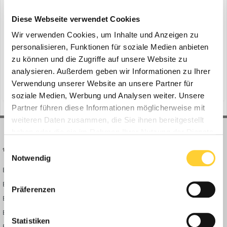
HOLZ-HANDWERK 2026
ein Thema erstellte Bauforum24 in
Bauforum24
Diese Webseite verwendet Cookies
Mediathek
Wir verwenden Cookies, um Inhalte und Anzeigen zu
50.000€ Akkuschrauber und krasse Werkzeuge. Neuheiten
personalisieren, Funktionen für soziale Medien anbieten
Rundgang über die Holz Handwerk Messe in Nürnberg mit dem
zu können und die Zugriffe auf unsere Website zu
Bosch GTS 10 XC Nachfolger & der größten Makita Akku Kreissäge.
analysieren. Außerdem geben wir Informationen zu Ihrer
30. März
► Bauforum24 TV Youtube Kanal Hier geht's zum vollständigen
Verwendung unserer Website an unsere Partner für
(und 6 weitere)
messereport
holzhandwerkmesse
Beitrag
soziale Medien, Werbung und Analysen weiter. Unsere
Partner führen diese Informationen möglicherweise mit
weiteren Daten zusammen, die Sie ihnen bereitgestellt
haben oder die sie im Rahmen Ihrer Nutzung der Dienste
gesammelt haben.
Einwilligungsauswahl
BAUFORUM24
FORUM LINKS
Notwendig
Bauforum24 News
Registrieren
Bauforum24 TV
Anmelden
Präferenzen
BF24 Mediathek
Passwort vergessen?
BF24 Fotostrecken
Neue Themen
Statistiken
Bauforum Shop
Forenübersicht