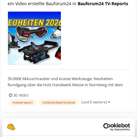
ein Video erstellte Bauforum24 in
Bauforum24 TV-Reports
50.000€ Akkuschrauber und krasse Werkzeuge. Neuheiten
Rundgang über die Holz Handwerk Messe in Nürnberg mit dem
Bosch GTS 10 XC Nachfolger & der größten Makita Akku Kreissäge.
30. März
► Bauforum24 TV Youtube Kanal
(und 6 weitere)
messereport
holzhandwerkmesse