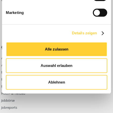
Inside
Marketing
Anleitungen
FAQ
Community Regeln
Details zeigen
BELIEBTE FOREN
KONTAKT
Alle zulassen
Abbruch
Werben auf
Bauforum24
Ausbildung & Beruf
Auswahl erlauben
Kontakt
Bau Allgemein
Impressum
Baumaschinen
Ablehnen
Datenschutzerklärung
Berg- & Tagebau
Hoch- & Tiefbau
Jobbörse
Jobreports