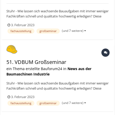
Stuhr - Wie lassen sich wachsende Bauaufgaben mit immer weniger
Fachkräften schnell und qualitativ hochwertig erledigen? Diese
Fragestellung stand im Mittelpunkt des 51. Großseminars des
3. Februar 2023
Verbandes der Baubranche, Umwelt- und Maschinentechnik e.V.
(und 7 weitere)
fachausstellung
großseminar
(VDBUM). Mehr als 1.000 Führungskräfte haben das Top...
51. VDBUM Großseminar
ein Thema erstellte Bauforum24 in
News aus der
Baumaschinen Industrie
Stuhr - Wie lassen sich wachsende Bauaufgaben mit immer weniger
Fachkräften schnell und qualitativ hochwertig erledigen? Diese
Fragestellung stand im Mittelpunkt des 51. Großseminars des
3. Februar 2023
Verbandes der Baubranche, Umwelt- und Maschinentechnik e.V.
(und 7 weitere)
fachausstellung
großseminar
(VDBUM). Mehr als 1.000 Führungskräfte haben das Top...