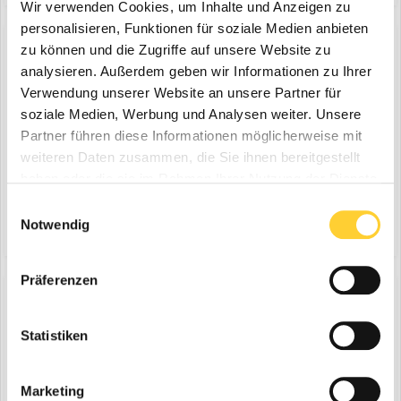
Wir verwenden Cookies, um Inhalte und Anzeigen zu
personalisieren, Funktionen für soziale Medien anbieten
zu können und die Zugriffe auf unsere Website zu
analysieren. Außerdem geben wir Informationen zu Ihrer
VDBUM-Förderpreises 2023
Verwendung unserer Website an unsere Partner für
ein Thema erstellte Bauforum24 in
News aus der
soziale Medien, Werbung und Analysen weiter. Unsere
Baumaschinen Industrie
Partner führen diese Informationen möglicherweise mit
weiteren Daten zusammen, die Sie ihnen bereitgestellt
Stuhr - Die Gewinner des VDBUM-Förderpreises 2023 sind die Max
Wild GmbH, Benninghoven, Branch of Wirtgen Mineral
haben oder die sie im Rahmen Ihrer Nutzung der Dienste
Technologies GmbH und die Technische Universität München. Der
gesammelt haben.
27. Januar 2023
Einwilligungsauswahl
Verband der Baubranche, Umwelt- und Maschinentechnik e.V. hat
Notwendig
(und 7 weitere)
großseminar
förderpreis
den renommierten Branchenpreis am 25. Januar im Rahmen
seines...
Präferenzen
51. VDBUM Großseminar – Letztes Update
Statistiken
eine Bauforum24 News erstellte Bauforum24 in
VDBUM
Marketing