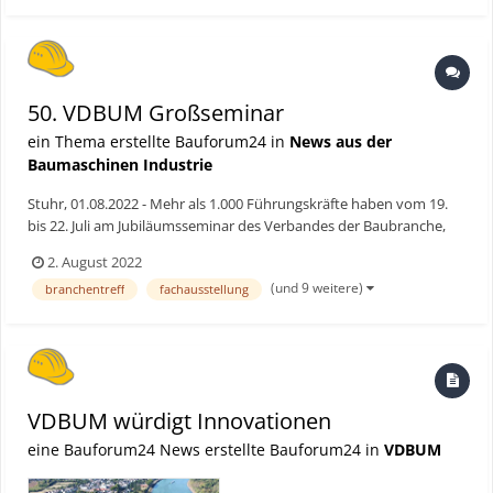
50. VDBUM Großseminar
ein Thema erstellte Bauforum24 in
News aus der
Baumaschinen Industrie
Stuhr, 01.08.2022 - Mehr als 1.000 Führungskräfte haben vom 19.
bis 22. Juli am Jubiläumsseminar des Verbandes der Baubranche,
Umwelt- und Maschinentechnik e.V. in Willingen teilgenommen
2. August 2022
und die Gelegenheit genutzt, sich persönlich zu treffen,
(und 9 weitere)
branchentreff
fachausstellung
auszutauschen und weiterzubilden. Das Konzept der Co-Vor...
VDBUM würdigt Innovationen
eine Bauforum24 News erstellte Bauforum24 in
VDBUM