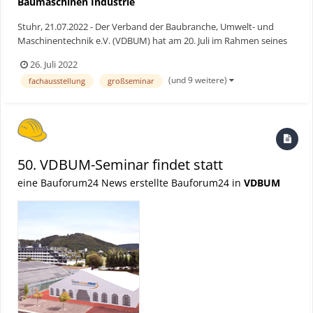
Baumaschinen Industrie
Stuhr, 21.07.2022 - Der Verband der Baubranche, Umwelt- und
Maschinentechnik e.V. (VDBUM) hat am 20. Juli im Rahmen seines
50. Großseminars in Willingen den renommierten „VDBUM-
26. Juli 2022
Förderpreis“ verliehen. Die Gewinner sind die DMT
(und 9 weitere)
fachausstellung
großseminar
DekenaMaschinentechnik GmbH, die Liebherr-Werk Bischofshofen
GmbH und die...
50. VDBUM-Seminar findet statt
eine Bauforum24 News erstellte Bauforum24 in
VDBUM