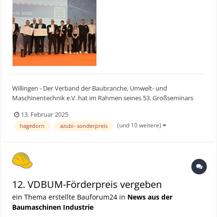
Willingen - Der Verband der Baubranche, Umwelt- und
Maschinentechnik e.V. hat im Rahmen seines 53. Großseminars
den VDBUM-Förderpreis für herausragende Projekte verliehen. Die
13. Februar 2025
diesjährigen Gewinner sind Hochtief, DMS Technologie und die TU
(und 10 weitere)
hagedorn
azubi- sonderpreis
München. Der zusätzlich ausgelobte Azubi-Sonderpreis ging an...
12. VDBUM-Förderpreis vergeben
ein Thema erstellte Bauforum24 in
News aus der
Baumaschinen Industrie