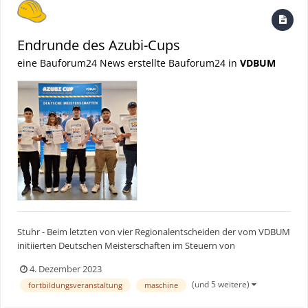
Endrunde des Azubi-Cups
eine Bauforum24 News erstellte Bauforum24 in
VDBUM
Stuhr - Beim letzten von vier Regionalentscheiden der vom VDBUM
initiierten Deutschen Meisterschaften im Steuern von
Baumaschinensimulatoren ging es noch einmal ordentlich zur
4. Dezember 2023
Sache. Ein dickes Ausrufezeichen setzte die einzige Frau im
(und 5 weitere)
fortbildungsveranstaltung
maschine
Teilnehmerfeld. Bauforum24 Artikel (05.10.2023): Vorschau...