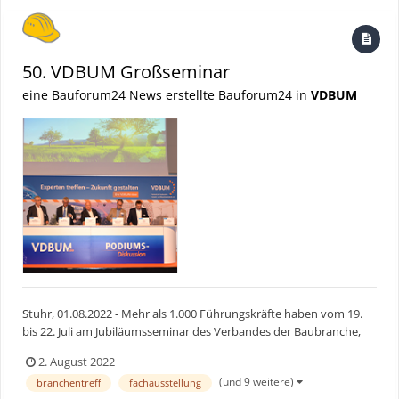
50. VDBUM Großseminar
eine Bauforum24 News erstellte Bauforum24 in
VDBUM
Stuhr, 01.08.2022 - Mehr als 1.000 Führungskräfte haben vom 19.
bis 22. Juli am Jubiläumsseminar des Verbandes der Baubranche,
Umwelt- und Maschinentechnik e.V. in Willingen teilgenommen
2. August 2022
und die Gelegenheit genutzt, sich persönlich zu treffen,
(und 9 weitere)
branchentreff
fachausstellung
auszutauschen und weiterzubilden. Das Konzept der Co-Vor...