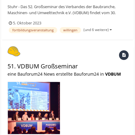
Stuhr - Das 52. Großseminar des Verbandes der Baubranche,
Maschinen- und Umwelttechnik e.V. (VDBUM) findet vom 30.
Januar bis 2. Februar 2024 unter dem Motto “Mensch – Maschine –
5. Oktober 2023
Machen“ im Kongresszentrum Sauerland Stern Hotel in Willingen
(und 6 weitere)
fortbildungsveranstaltung
willingen
statt. Mit einigen Neuerungen steigert der Verband nochmals...
51. VDBUM Großseminar
eine Bauforum24 News erstellte Bauforum24 in
VDBUM