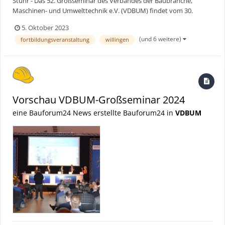
Stuhr - Das 52. Großseminar des Verbandes der Baubranche,
Maschinen- und Umwelttechnik e.V. (VDBUM) findet vom 30.
Januar bis 2. Februar 2024 unter dem Motto “Mensch – Maschine –
5. Oktober 2023
Machen“ im Kongresszentrum Sauerland Stern Hotel in Willingen
(und 6 weitere)
fortbildungsveranstaltung
willingen
statt. Mit einigen Neuerungen steigert der Verband nochmals...
Vorschau VDBUM-Großseminar 2024
eine Bauforum24 News erstellte Bauforum24 in
VDBUM