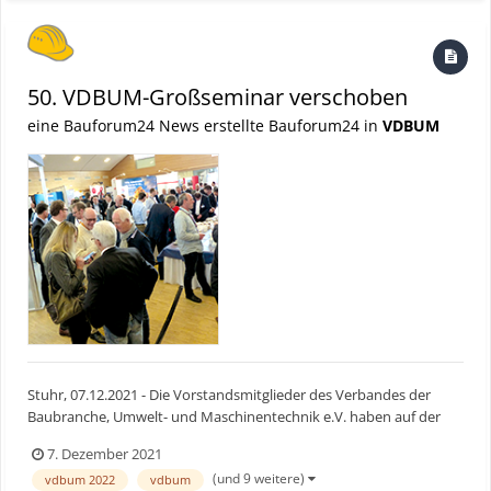
50. VDBUM-Großseminar verschoben
eine Bauforum24 News erstellte Bauforum24 in
VDBUM
Stuhr, 07.12.2021 - Die Vorstandsmitglieder des Verbandes der
Baubranche, Umwelt- und Maschinentechnik e.V. haben auf der
ihrer Sondersitzung am 01. Dezember 2021 entscheiden, dass die
7. Dezember 2021
dynamische Entwicklung der Pandemie unkalkulierbar ist. Auch die
(und 9 weitere)
vdbum 2022
vdbum
Abstimmung mit der Gesundheitsbehörde hat keine Pl...