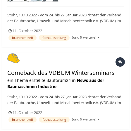
Stuhr, 10.10.2022 - Vom 24. bis 27. Januar 2023 richtet der Verband
der Baubranche, Umwelt- und Maschinentechnik e.V. (VDBUM) im
Kongresshotel Sauerland Stern in Willingen die 51. Ausgabe seines
11. Oktober 2022
jährlichen Großseminars aus. Effiziente Lösungsansätze zur
(und 9 weitere)
branchentreff
fachausstellung
Bewältigung der existenzbedrohenden Wirtschaft...
Comeback des VDBUM Winterseminars
ein Thema erstellte Bauforum24 in
News aus der
Baumaschinen Industrie
Stuhr, 10.10.2022 - Vom 24. bis 27. Januar 2023 richtet der Verband
der Baubranche, Umwelt- und Maschinentechnik e.V. (VDBUM) im
Kongresshotel Sauerland Stern in Willingen die 51. Ausgabe seines
11. Oktober 2022
jährlichen Großseminars aus. Effiziente Lösungsansätze zur
(und 9 weitere)
branchentreff
fachausstellung
Bewältigung der existenzbedrohenden Wirtschaft...