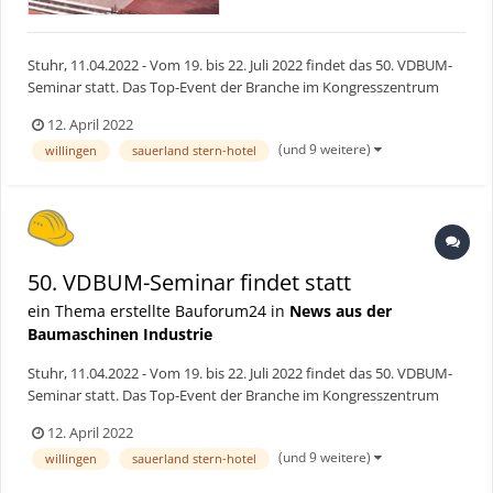
Stuhr, 11.04.2022 - Vom 19. bis 22. Juli 2022 findet das 50. VDBUM-
Seminar statt. Das Top-Event der Branche im Kongresszentrum
Sauerland Stern Hotel in Willingen bietet fachlichen Input und
12. April 2022
zusätzlich hoch attraktive Angebote für Partner*innen und Kinder,
(und 9 weitere)
willingen
sauerland stern-hotel
die weit über die typischer Begleitprogramme...
50. VDBUM-Seminar findet statt
ein Thema erstellte Bauforum24 in
News aus der
Baumaschinen Industrie
Stuhr, 11.04.2022 - Vom 19. bis 22. Juli 2022 findet das 50. VDBUM-
Seminar statt. Das Top-Event der Branche im Kongresszentrum
Sauerland Stern Hotel in Willingen bietet fachlichen Input und
12. April 2022
zusätzlich hoch attraktive Angebote für Partner*innen und Kinder,
(und 9 weitere)
willingen
sauerland stern-hotel
die weit über die typischer Begleitprogramme...