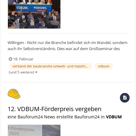
Willingen - Nicht nur die Branche befindet sich im Wandel, sondern
auch ihr Selbstverständnis. Dies war auf dem Großseminar des
Verbandes der Baubranche, Umwelt- und Maschinentechnik e.V.
18. Februar
(VDBUM) vom 10. bis 13. Februar in Willingen deutlich spürbar. Die
verband der baubranche umwelt- und maschinentechnik
vdbum
Rekordteilnahme an der Veranstaltung, die unt...
(und 5 weitere)
12. VDBUM-Förderpreis vergeben
eine Bauforum24 News erstellte Bauforum24 in
VDBUM