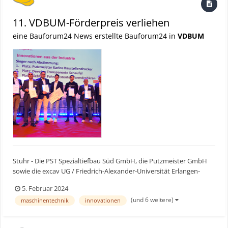
11. VDBUM-Förderpreis verliehen
eine Bauforum24 News erstellte Bauforum24 in
VDBUM
Stuhr - Die PST Spezialtiefbau Süd GmbH, die Putzmeister GmbH
sowie die excav UG / Friedrich-Alexander-Universität Erlangen-
Nürnberg – das sind die drei Gewinner des VDBUM-Förderpreises
5. Februar 2024
2024. Der Verband der Baubranche, Umwelt- und
(und 6 weitere)
maschinentechnik
innovationen
Maschinentechnik (VDBUM) hat den renommierten Branchenpreis
am 31. J...