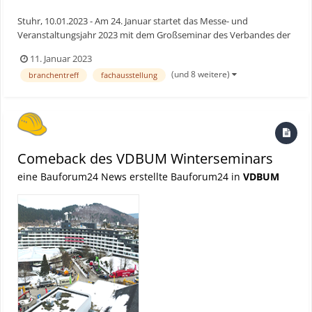
Stuhr, 10.01.2023 - Am 24. Januar startet das Messe- und
Veranstaltungsjahr 2023 mit dem Großseminar des Verbandes der
Baubranche, Umwelt- und Maschinentechnik e.V. (VDBUM) im
11. Januar 2023
Kongresszentrum Sauerland Stern Hotel in Willingen. Wolfgang
(und 8 weitere)
branchentreff
fachausstellung
Bosbach, langjähriger CDU Bundestagsabgeordneter, der über
Part...
Comeback des VDBUM Winterseminars
eine Bauforum24 News erstellte Bauforum24 in
VDBUM