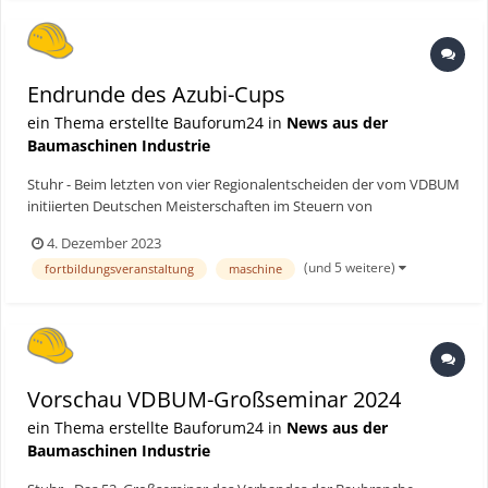
Endrunde des Azubi-Cups
ein Thema erstellte Bauforum24 in
News aus der
Baumaschinen Industrie
Stuhr - Beim letzten von vier Regionalentscheiden der vom VDBUM
initiierten Deutschen Meisterschaften im Steuern von
Baumaschinensimulatoren ging es noch einmal ordentlich zur
4. Dezember 2023
Sache. Ein dickes Ausrufezeichen setzte die einzige Frau im
(und 5 weitere)
fortbildungsveranstaltung
maschine
Teilnehmerfeld. Bauforum24 Artikel (05.10.2023): Vorschau...
Vorschau VDBUM-Großseminar 2024
ein Thema erstellte Bauforum24 in
News aus der
Baumaschinen Industrie