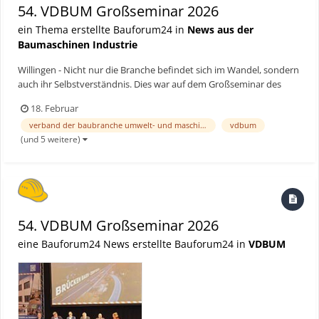
54. VDBUM Großseminar 2026
ein Thema erstellte Bauforum24 in
News aus der
Baumaschinen Industrie
Willingen - Nicht nur die Branche befindet sich im Wandel, sondern
auch ihr Selbstverständnis. Dies war auf dem Großseminar des
Verbandes der Baubranche, Umwelt- und Maschinentechnik e.V.
18. Februar
(VDBUM) vom 10. bis 13. Februar in Willingen deutlich spürbar. Die
verband der baubranche umwelt- und maschinentechnik
vdbum
Rekordteilnahme an der Veranstaltung, die unt...
(und 5 weitere)
54. VDBUM Großseminar 2026
eine Bauforum24 News erstellte Bauforum24 in
VDBUM