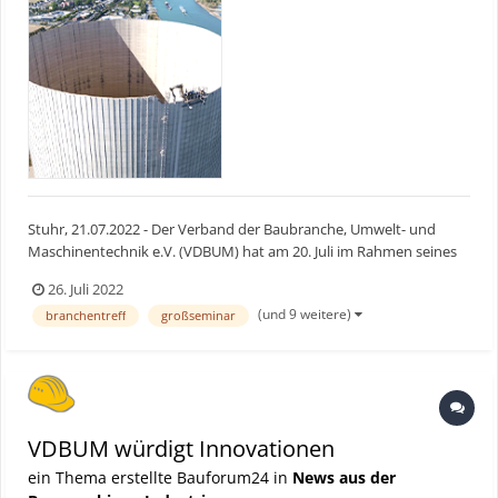
Stuhr, 21.07.2022 - Der Verband der Baubranche, Umwelt- und
Maschinentechnik e.V. (VDBUM) hat am 20. Juli im Rahmen seines
50. Großseminars in Willingen den renommierten „VDBUM-
26. Juli 2022
Förderpreis“ verliehen. Die Gewinner sind die DMT
(und 9 weitere)
branchentreff
großseminar
DekenaMaschinentechnik GmbH, die Liebherr-Werk Bischofshofen
GmbH und die...
VDBUM würdigt Innovationen
ein Thema erstellte Bauforum24 in
News aus der