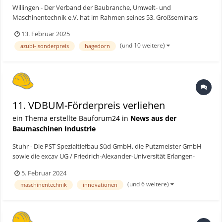
Willingen - Der Verband der Baubranche, Umwelt- und
Maschinentechnik e.V. hat im Rahmen seines 53. Großseminars
den VDBUM-Förderpreis für herausragende Projekte verliehen. Die
13. Februar 2025
diesjährigen Gewinner sind Hochtief, DMS Technologie und die TU
(und 10 weitere)
azubi- sonderpreis
hagedorn
München. Der zusätzlich ausgelobte Azubi-Sonderpreis ging an...
11. VDBUM-Förderpreis verliehen
ein Thema erstellte Bauforum24 in
News aus der
Baumaschinen Industrie
Stuhr - Die PST Spezialtiefbau Süd GmbH, die Putzmeister GmbH
sowie die excav UG / Friedrich-Alexander-Universität Erlangen-
Nürnberg – das sind die drei Gewinner des VDBUM-Förderpreises
5. Februar 2024
2024. Der Verband der Baubranche, Umwelt- und
(und 6 weitere)
maschinentechnik
innovationen
Maschinentechnik (VDBUM) hat den renommierten Branchenpreis
am 31. J...