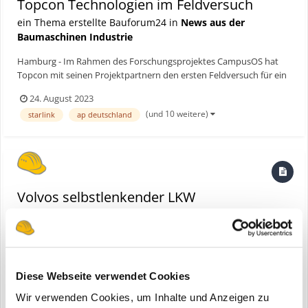
Topcon Technologien im Feldversuch
ein Thema erstellte Bauforum24 in
News aus der
Baumaschinen Industrie
Hamburg - Im Rahmen des Forschungsprojektes CampusOS hat
Topcon mit seinen Projektpartnern den ersten Feldversuch für ein
autarkes 5G-Baustellennetz erfolgreich abgeschlossen. Das
24. August 2023
angestrebte Ziel eines modularen Ökosystems, von dem die
(und 10 weitere)
starlink
ap deutschland
Baustellen der Zukunft profitieren, rückt mit diesem Test in gr...
Volvos selbstlenkender LKW
eine Bauforum24 News erstellte Bauforum24 in
Volvo
Diese Webseite verwendet Cookies
Wir verwenden Cookies, um Inhalte und Anzeigen zu