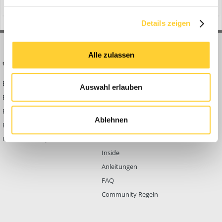
Hybrid Konzeptfahrzeug Volvo Trucks hat einen neuen
selbstlenken...
Details zeigen
Alle zulassen
BAUFORUM24
FORUM LINKS
Bauforum24 News
Registrieren
Auswahl erlauben
Bauforum24 TV
Anmelden
BF24 Mediathek
Passwort vergessen?
Ablehnen
BF24 Fotostrecken
Neue Themen
Bauforum Shop
Forenübersicht
Inside
Anleitungen
FAQ
Community Regeln