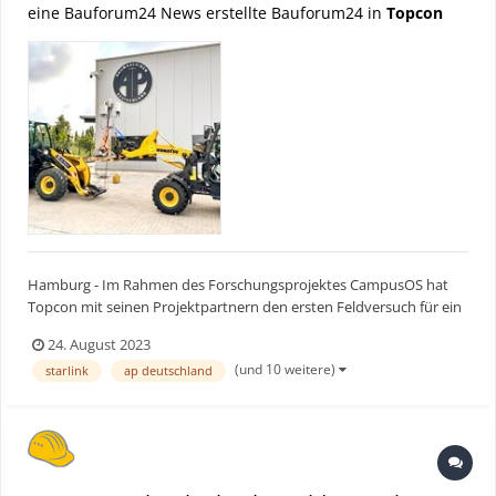
eine Bauforum24 News erstellte Bauforum24 in
Topcon
Hamburg - Im Rahmen des Forschungsprojektes CampusOS hat
Topcon mit seinen Projektpartnern den ersten Feldversuch für ein
autarkes 5G-Baustellennetz erfolgreich abgeschlossen. Das
24. August 2023
angestrebte Ziel eines modularen Ökosystems, von dem die
(und 10 weitere)
starlink
ap deutschland
Baustellen der Zukunft profitieren, rückt mit diesem Test in gr...