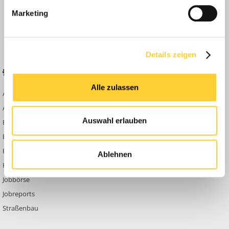
Anleitungen
Marketing
FAQ
Community Regeln
Details zeigen
BELIEBTE FOREN
KONTAKT
Alle zulassen
Abbruch
Werben auf
Bauforum24
Ausbildung & Beruf
Kontakt
Auswahl erlauben
Bau Allgemein
Impressum
Baumaschinen
Datenschutzerklärung
Berg- & Tagebau
Ablehnen
Hoch- & Tiefbau
Jobbörse
Jobreports
Straßenbau