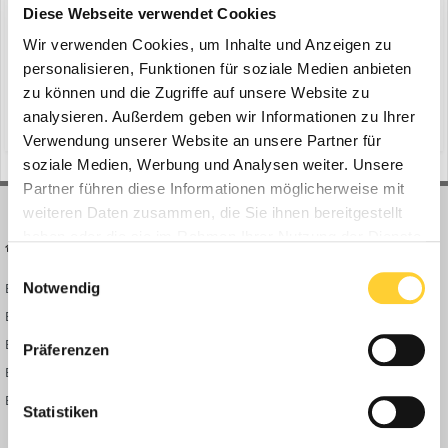
Diese Webseite verwendet Cookies
Wir verwenden Cookies, um Inhalte und Anzeigen zu
Lohnen 65.000€ Grundpreis für den neuen Elektro-Bulli? VW ID.
personalisieren, Funktionen für soziale Medien anbieten
BUZZ Praxis-Test inkl. Reichweiten Test und Laden am Schnelllader.
zu können und die Zugriffe auf unsere Website zu
Ist der ID.BUZZ würdiger VW T1 Nachfolger? ► Bauforum24 TV
analysieren. Außerdem geben wir Informationen zu Ihrer
(und 5 weitere)
7. September 2022
bulli
bus
Youtube Kanal
Verwendung unserer Website an unsere Partner für
soziale Medien, Werbung und Analysen weiter. Unsere
Partner führen diese Informationen möglicherweise mit
weiteren Daten zusammen, die Sie ihnen bereitgestellt
haben oder die sie im Rahmen Ihrer Nutzung der Dienste
BAUFORUM24
FORUM LINKS
gesammelt haben.
Einwilligungsauswahl
Notwendig
Bauforum24 News
Registrieren
Bauforum24 TV
Anmelden
BF24 Mediathek
Passwort vergessen?
Präferenzen
BF24 Fotostrecken
Neue Themen
Bauforum Shop
Forenübersicht
Statistiken
Inside