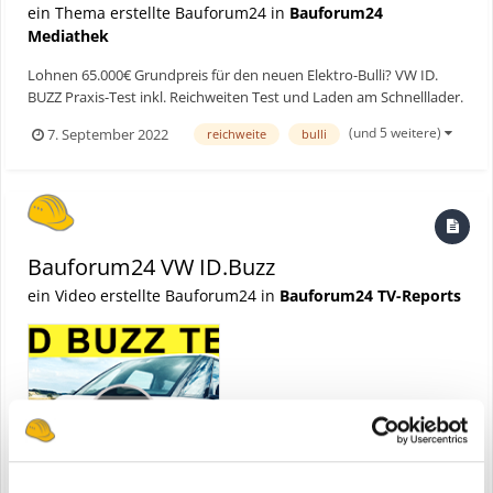
ein Thema erstellte Bauforum24 in
Bauforum24
Mediathek
Lohnen 65.000€ Grundpreis für den neuen Elektro-Bulli? VW ID.
BUZZ Praxis-Test inkl. Reichweiten Test und Laden am Schnelllader.
Ist der ID.BUZZ würdiger VW T1 Nachfolger? ► Bauforum24 TV
(und 5 weitere)
7. September 2022
reichweite
bulli
Youtube Kanal Hier geht's zum vollständigen Beitrag
Bauforum24 VW ID.Buzz
ein Video erstellte Bauforum24 in
Bauforum24 TV-Reports