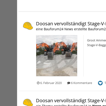
Doosan vervollständigt Stage-V
eine Bauforum24 News erstellte Bauforum2
Groot Ammers
Stage-V-Bagg
Stufe V biete
6. Februar 2020
6 Kommentare
Doosan vervollständigt Stage-V
ein Thema erstellte Bauforum24 in
News au