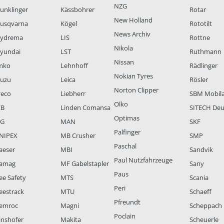
NZG
unklinger
Kässbohrer
Rotar
New Holland
usqvarna
Kögel
Rototilt
News Archiv
ydrema
LIS
Rottne
Nikola
yundai
LST
Ruthmann
Nissan
mko
Lehnhoff
Rädlinger
Nokian Tyres
suzu
Leica
Rösler
Norton Clipper
veco
Liebherr
SBM Mobil
Olko
CB
Linden Comansa
SITECH Deu
Optimas
LG
MAN
SKF
Palfinger
NIPEX
MB Crusher
SMP
Paschal
aeser
MBI
Sandvik
Paul Nutzfahrzeuge
amag
MF Gabelstapler
Sany
Paus
ee Safety
MTS
Scania
Peri
eestrack
MTU
Schaeff
Pfreundt
emroc
Magni
Scheppach
Poclain
inshofer
Makita
Scheuerle