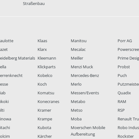
Straßenbau
aulotte
Klaas
Manitou
Porr AG
azet
Klarx
Mecalac
Powerscre
eidelberg Materials
Kleemann
Meiller
Prime Desi
ella
Klickparts
Menzi Muck
Probst
errenknecht
Kobelco
Mercedes-Benz
Puch
esse
Koch
Merlo
Putzmeiste
iab
Komatsu
Messen/Events
Quadix
ikoki
Konecranes
Metabo
RAM
lti
Kramer
Metso
RSP
inowa
Krampe
Moba
Renault Tr
itachi
Kubota
Moerschen Mobile
Robo Indus
Aufbereitung
olcim
Kärcher
Rockster