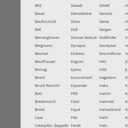
BRZ
Dewalt
GINAF
H
Bauer
Dienstleister
Genesis
H
Bauforum24
Doka
Genie
H
Bell
Doll
Gergen
H
Benninghoven
Doosan Bobcat
Goldhofer
I
Bergmann
Dynapac
Goodyear
I
Beumer
Endress
Groundforce
I
Beutlhauser
Engcon
HKS
J
Bomag
Epiroc
HSG
J
Bosch
Eurocomach
Hagedorn
K
Bosch Rexroth
Expander
Hako
K
Bott
FRD
Hamm
K
Bredenoord
Fassi
Hammel
K
Brokk
Fayat
HanseGrand
K
Case
Fels
Hartl
K
Caterpillar, Zeppelin
Fendt
Hatz
K