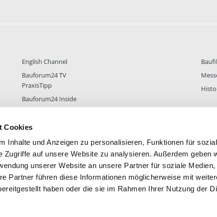
English Channel
Baufi
Bauforum24 TV
Mess
PraxisTipp
Histo
Bauforum24 Inside
t Cookies
 Inhalte und Anzeigen zu personalisieren, Funktionen für sozia
DER
38.431
FOREN STATISTIK
ALLE 
e Zugriffe auf unsere Website zu analysieren. Außerdem geben w
rwendung unserer Website an unsere Partner für soziale Medien
re Partner führen diese Informationen möglicherweise mit weite
ereitgestellt haben oder die sie im Rahmen Ihrer Nutzung der D