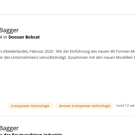
-Bagger
4 in
Doosan Bobcat
 (Niederlande), Februar 2020 - Mit der Einführung des neuen 40-Tonnen-M
er des Unternehmens vervollständigt. Zusammen mit den neuen Modellen 
t der DX380LC-...
1
(und 12 we
d-ecopower-technologie
doosan d-ecopower-technologie
-Bagger
s der Baumaschinen Industrie