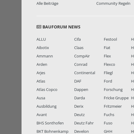
Alle Beiträge
Community Regeln
BAUFORUM NEWS
ALLU
Cifa
Festool
H
Aibotix
Claas
Fiat
H
Ammann
CompAir
Flex
H
Arden
Conrad
Flexco
H
Arjes
Continental
Fliegl
H
Atlas
DAF
Ford
H
Atlas Copco
Dappen
Forschung
H
Ausa
Darda
Fricke Gruppe
H
Ausbildung
Derix
Fritzmeier
Hi
Avant
Deutz
Fuchs
H
BHS Sonthofen
Deutz Fahr
Fuso
H
BKT Bohnenkamp
Develon
GHH
H