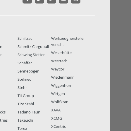
Schiltrac
Werkzeughersteller
versch.
en
Schmitz Cargobull
Weserhütte
gn
Schwing Stetter
Westtech
Schäffer
Weycor
Sennebogen
Wiedenmann
r
Soilmec
Wiggenhorn
Stehr
Wirtgen
TII Group
Wolffkran
TPA Stahl
XAVA
ucks
Tadano Faun
XCMG
tries
Takeuchi
XCentric
Terex