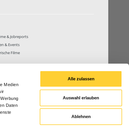
lme & Jobreports
en & Events
rische Filme
Alle zulassen
le Medien
THEMEN
81.265
BEITRÄGE GESAMT
842.639
ir
Auswahl erlauben
, Werbung
ren Daten
ienste
Ablehnen
© 2026 Bauforum24.biz