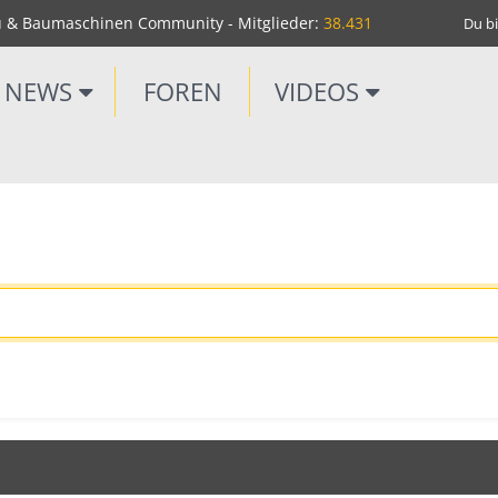
u & Baumaschinen Community - Mitglieder:
38.431
Du bi
NEWS
FOREN
VIDEOS