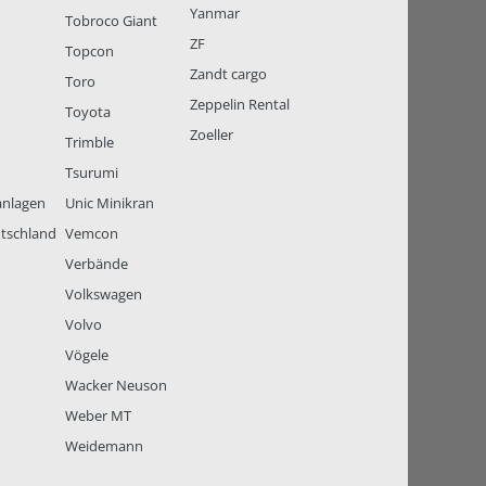
Yanmar
Tobroco Giant
ZF
Topcon
Zandt cargo
Toro
Zeppelin Rental
Toyota
Zoeller
Trimble
Tsurumi
anlagen
Unic Minikran
tschland
Vemcon
Verbände
Volkswagen
Volvo
Vögele
Wacker Neuson
Weber MT
Weidemann