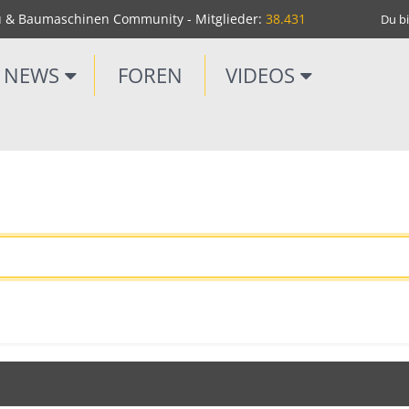
u & Baumaschinen Community - Mitglieder:
38.431
Du bi
NEWS
FOREN
VIDEOS