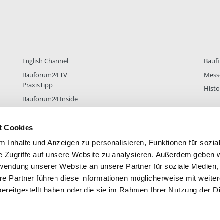
English Channel
Baufi
Bauforum24 TV
Mess
PraxisTipp
Histo
Bauforum24 Inside
t Cookies
 Inhalte und Anzeigen zu personalisieren, Funktionen für sozia
DER
38.431
FOREN STATISTIK
ALLE 
e Zugriffe auf unsere Website zu analysieren. Außerdem geben w
rwendung unserer Website an unsere Partner für soziale Medien
re Partner führen diese Informationen möglicherweise mit weite
ereitgestellt haben oder die sie im Rahmen Ihrer Nutzung der D