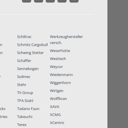
Schiltrac
Werkzeughersteller
versch.
en
Schmitz Cargobull
Weserhütte
gn
Schwing Stetter
Westtech
Schäffer
Weycor
Sennebogen
Wiedenmann
r
Soilmec
Wiggenhorn
Stehr
Wirtgen
TII Group
Wolffkran
TPA Stahl
XAVA
ucks
Tadano Faun
XCMG
tries
Takeuchi
XCentric
Terex