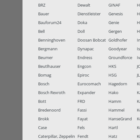
BRZ
Dewalt
GINAF
H
Bauer
Dienstleister
Genesis
H
Bauforum24
Doka
Genie
H
Bell
Doll
Gergen
H
Benninghoven
Doosan Bobcat
Goldhofer
I
Bergmann
Dynapac
Goodyear
I
Beumer
Endress
Groundforce
I
Beutlhauser
Engcon
HKS
J
Bomag
Epiroc
HSG
J
Bosch
Eurocomach
Hagedorn
K
Bosch Rexroth
Expander
Hako
K
Bott
FRD
Hamm
K
Bredenoord
Fassi
Hammel
K
Brokk
Fayat
HanseGrand
K
Case
Fels
Hartl
K
Caterpillar, Zeppelin
Fendt
Hatz
K