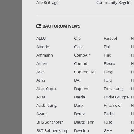
Alle Beiträge
Community Regeln
BAUFORUM NEWS
ALLU
Cifa
Festool
H
Aibotix
Claas
Fiat
H
Ammann
CompAir
Flex
H
Arden
Conrad
Flexco
H
Arjes
Continental
Fliegl
H
Atlas
DAF
Ford
H
Atlas Copco
Dappen
Forschung
H
Ausa
Darda
Fricke Gruppe
H
Ausbildung
Derix
Fritzmeier
Hi
Avant
Deutz
Fuchs
H
BHS Sonthofen
Deutz Fahr
Fuso
H
BKT Bohnenkamp
Develon
GHH
H