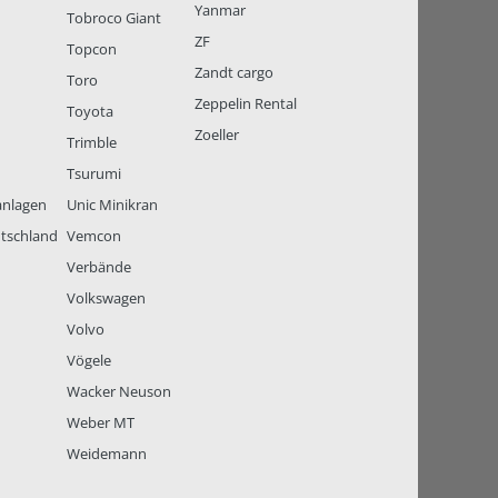
Yanmar
Tobroco Giant
ZF
Topcon
Zandt cargo
Toro
Zeppelin Rental
Toyota
Zoeller
Trimble
Tsurumi
anlagen
Unic Minikran
tschland
Vemcon
Verbände
Volkswagen
Volvo
Vögele
Wacker Neuson
Weber MT
Weidemann