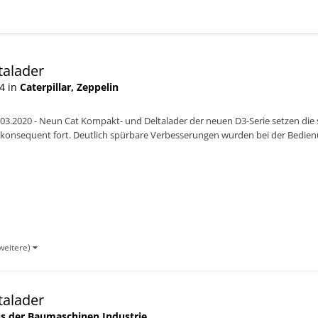
talader
4 in
Caterpillar, Zeppelin
03.2020 - Neun Cat Kompakt- und Deltalader der neuen D3-Serie setzen die 
konsequent fort. Deutlich spürbare Verbesserungen wurden bei der Bedienun
...
weitere)
talader
s der Baumaschinen Industrie