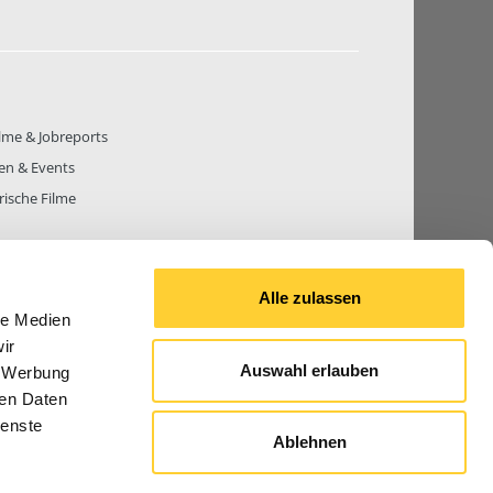
lme & Jobreports
en & Events
rische Filme
Alle zulassen
le Medien
THEMEN
81.270
BEITRÄGE GESAMT
842.658
ir
Auswahl erlauben
, Werbung
ren Daten
ienste
Ablehnen
© 2026 Bauforum24.biz