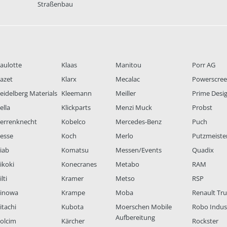
Straßenbau
aulotte
Klaas
Manitou
Porr AG
azet
Klarx
Mecalac
Powerscre
eidelberg Materials
Kleemann
Meiller
Prime Desi
ella
Klickparts
Menzi Muck
Probst
errenknecht
Kobelco
Mercedes-Benz
Puch
esse
Koch
Merlo
Putzmeiste
iab
Komatsu
Messen/Events
Quadix
ikoki
Konecranes
Metabo
RAM
lti
Kramer
Metso
RSP
inowa
Krampe
Moba
Renault Tr
itachi
Kubota
Moerschen Mobile
Robo Indus
Aufbereitung
olcim
Kärcher
Rockster