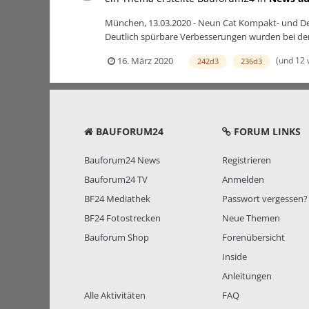
München, 13.03.2020 - Neun Cat Kompakt- und Del
Deutlich spürbare Verbesserungen wurden bei der B
(und 12 
16. März 2020
242d3
236d3
BAUFORUM24
FORUM LINKS
Bauforum24 News
Registrieren
Bauforum24 TV
Anmelden
BF24 Mediathek
Passwort vergessen?
BF24 Fotostrecken
Neue Themen
Bauforum Shop
Forenübersicht
Inside
Anleitungen
Alle Aktivitäten
FAQ