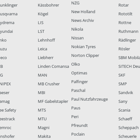
NZG
unklinger
Kässbohrer
Rotar
New Holland
usqvarna
Kögel
Rototilt
News Archiv
ydrema
LIS
Rottne
Nikola
yundai
LST
Ruthmann
Nissan
mko
Lehnhoff
Rädlinger
Nokian Tyres
suzu
Leica
Rösler
Norton Clipper
veco
Liebherr
SBM Mobil
Olko
CB
Linden Comansa
SITECH Deu
Optimas
LG
MAN
SKF
Palfinger
NIPEX
MB Crusher
SMP
Paschal
aeser
MBI
Sandvik
Paul Nutzfahrzeuge
amag
MF Gabelstapler
Sany
Paus
ee Safety
MTS
Scania
Peri
eestrack
MTU
Schaeff
Pfreundt
emroc
Magni
Scheppach
Poclain
inshofer
Makita
Scheuerle