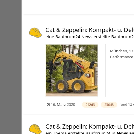
Cat & Zeppelin: Kompakt- u. Del
eine Bauforum24 News erstellte Bauforum2
München, 13.
Performance 
2,7 bis 3,2 Ton
(und 12 
16. März 2020
242d3
236d3
Cat & Zeppelin: Kompakt- u. Del
ein Thema erstellte Bauforum24 in
News au