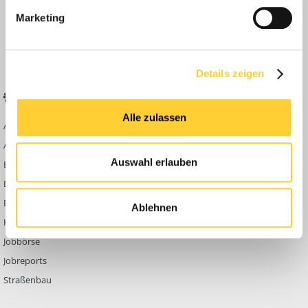
Anleitungen
Marketing
FAQ
Community Regeln
Details zeigen
BELIEBTE FOREN
KONTAKT
Alle zulassen
Abbruch
Werben auf
Bauforum24
Ausbildung & Beruf
Kontakt
Auswahl erlauben
Bau Allgemein
Impressum
Baumaschinen
Datenschutzerklärung
Berg- & Tagebau
Ablehnen
Hoch- & Tiefbau
Jobbörse
Jobreports
Straßenbau