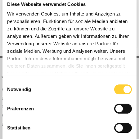
Diese Webseite verwendet Cookies
Wir verwenden Cookies, um Inhalte und Anzeigen zu
Essen - Die Sandvik Crushing Solutions Division präsentiert die
personalisieren, Funktionen für soziale Medien anbieten
neuen Kegelbrecher CH442 und CH662, die nächste
zu können und die Zugriffe auf unsere Website zu
Evolutionsstufe der Serien CH400 und CH600. Bauforum24 Artikel
analysieren. Außerdem geben wir Informationen zu Ihrer
(und 6 weitere)
9. März
sandvik
kegelbrecher
(05.02.2026): Sandvik am Diabaswerk Oberscheld Sandvik stellt auf
Verwendung unserer Website an unsere Partner für
der CONEXPO die neuen Kegelbrecher CH442 und...
soziale Medien, Werbung und Analysen weiter. Unsere
Partner führen diese Informationen möglicherweise mit
weiteren Daten zusammen, die Sie ihnen bereitgestellt
haben oder die sie im Rahmen Ihrer Nutzung der Dienste
BAUFORUM24
FORUM LINKS
gesammelt haben.
Einwilligungsauswahl
Notwendig
Bauforum24 News
Registrieren
Bauforum24 TV
Anmelden
BF24 Mediathek
Passwort vergessen?
Präferenzen
BF24 Fotostrecken
Neue Themen
Bauforum Shop
Forenübersicht
Statistiken
Inside