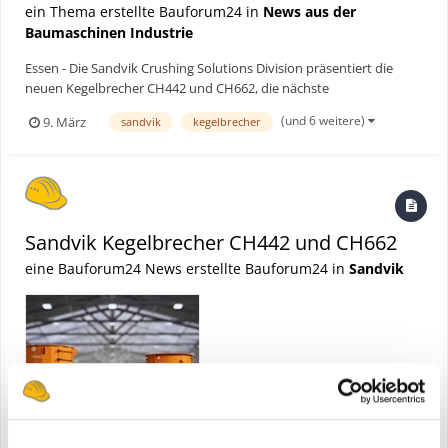
ein Thema erstellte Bauforum24 in
News aus der
Baumaschinen Industrie
Essen - Die Sandvik Crushing Solutions Division präsentiert die
neuen Kegelbrecher CH442 und CH662, die nächste
Evolutionsstufe der Serien CH400 und CH600. Bauforum24 Artikel
(und 6 weitere)
9. März
sandvik
kegelbrecher
(05.02.2026): Sandvik am Diabaswerk Oberscheld Sandvik stellt auf
der CONEXPO die neuen Kegelbrecher CH442 und...
Sandvik Kegelbrecher CH442 und CH662
eine Bauforum24 News erstellte Bauforum24 in
Sandvik