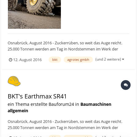
Osnabrück, August 2016 - Zuckerrüben, so weit das Auge reicht.
25.000 Tonnen werden am Tag in Nordstemmen im Werk der
Nordzucker AG angeliefert und bewegt. Man kann sich gut
(und 2 weitere)
12. August 2016
bkt
agrotec gmbh
vorstellen, dass diese Mengen nicht ganz so einfach hin und her
geschoben werden können. Da müssen Spezialisten ans Werk und
i...
BKT's Earthmax SR41
ein Thema erstellte Bauforum24 in
Baumaschinen
allgemein
Osnabrück, August 2016 - Zuckerrüben, so weit das Auge reicht.
25.000 Tonnen werden am Tag in Nordstemmen im Werk der
Nordzucker AG angeliefert und bewegt. Man kann sich gut