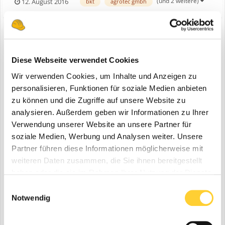
(und 2 weitere)
12. August 2016
bkt
agrotec gmbh
vorstellen, dass diese Mengen nicht ganz so einfach hin und her
geschoben werden können. Da müssen Spezialisten ans Werk und
i...
BKT zeigt EM-Reifen auf der Nordbau
Diese Webseite verwendet Cookies
eine Bauforum24 News erstellte Bauforum24 in
BKT
Wir verwenden Cookies, um Inhalte und Anzeigen zu
Bohnenkamp
personalisieren, Funktionen für soziale Medien anbieten
zu können und die Zugriffe auf unsere Website zu
analysieren. Außerdem geben wir Informationen zu Ihrer
Verwendung unserer Website an unsere Partner für
soziale Medien, Werbung und Analysen weiter. Unsere
Partner führen diese Informationen möglicherweise mit
weiteren Daten zusammen, die Sie ihnen bereitgestellt
haben oder die sie im Rahmen Ihrer Nutzung der Dienste
gesammelt haben.
Einwilligungsauswahl
Notwendig
Osnabrück, Juli 2016 - Vom 07. bis 11. September 2016 öffnet in
diesem Jahr die Nordbau, Nordeuropas größte Kompaktmesse des