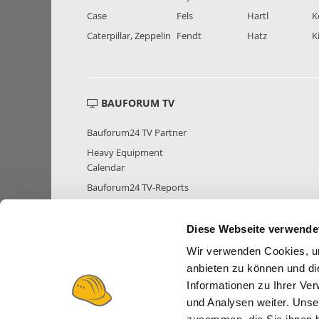
Case
Fels
Hartl
K
Caterpillar, Zeppelin
Fendt
Hatz
K
BAUFORUM TV
Bauforum24 TV Partner
Heavy Equipment
Calendar
Bauforum24 TV-Reports
Diese Webseite verwende
Wir verwenden Cookies, um
MITGLIEDER STATISTIK
MITGLIE
anbieten zu können und di
Informationen zu Ihrer Ve
und Analysen weiter. Unse