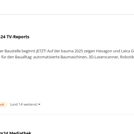
24 TV-Reports
der Baustelle beginnt JETZT! Auf der bauma 2025 zeigen Hexagon und Leica
für den Baualltag: automatisierte Baumaschinen, 3D-Laserscanner, Robotik
n der Baustel...
(und 14 weitere)
nft
m24 Mediathek