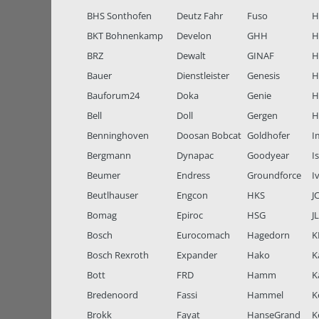
BHS Sonthofen
Deutz Fahr
Fuso
H
BKT Bohnenkamp
Develon
GHH
H
BRZ
Dewalt
GINAF
H
Bauer
Dienstleister
Genesis
H
Bauforum24
Doka
Genie
H
Bell
Doll
Gergen
H
Benninghoven
Doosan Bobcat
Goldhofer
I
Bergmann
Dynapac
Goodyear
I
Beumer
Endress
Groundforce
I
Beutlhauser
Engcon
HKS
J
Bomag
Epiroc
HSG
J
Bosch
Eurocomach
Hagedorn
K
Bosch Rexroth
Expander
Hako
K
Bott
FRD
Hamm
K
Bredenoord
Fassi
Hammel
K
Brokk
Fayat
HanseGrand
K