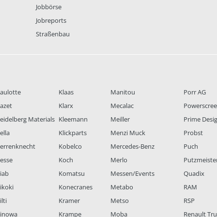
Jobbörse
Jobreports
Straßenbau
aulotte
Klaas
Manitou
Porr AG
azet
Klarx
Mecalac
Powerscre
eidelberg Materials
Kleemann
Meiller
Prime Desi
ella
Klickparts
Menzi Muck
Probst
errenknecht
Kobelco
Mercedes-Benz
Puch
esse
Koch
Merlo
Putzmeiste
iab
Komatsu
Messen/Events
Quadix
ikoki
Konecranes
Metabo
RAM
lti
Kramer
Metso
RSP
inowa
Krampe
Moba
Renault Tr