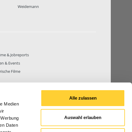
Weidemann
lme & Jobreports
en & Events
rische Filme
Alle zulassen
le Medien
THEMEN
81.271
BEITRÄGE GESAMT
842.665
ir
Auswahl erlauben
, Werbung
ren Daten