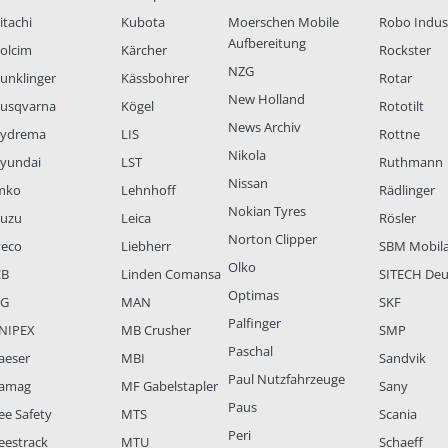
itachi
Kubota
Moerschen Mobile
Robo Indus
Aufbereitung
olcim
Kärcher
Rockster
NZG
unklinger
Kässbohrer
Rotar
New Holland
usqvarna
Kögel
Rototilt
News Archiv
ydrema
LIS
Rottne
Nikola
yundai
LST
Ruthmann
Nissan
mko
Lehnhoff
Rädlinger
Nokian Tyres
suzu
Leica
Rösler
Norton Clipper
veco
Liebherr
SBM Mobil
Olko
CB
Linden Comansa
SITECH Deu
Optimas
LG
MAN
SKF
Palfinger
NIPEX
MB Crusher
SMP
Paschal
aeser
MBI
Sandvik
Paul Nutzfahrzeuge
amag
MF Gabelstapler
Sany
Paus
ee Safety
MTS
Scania
Peri
eestrack
MTU
Schaeff