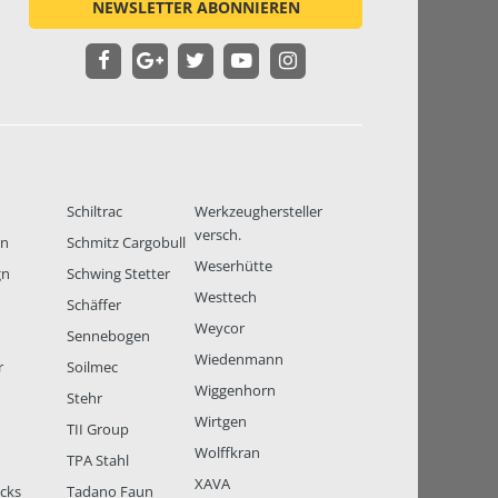
NEWSLETTER ABONNIEREN
Schiltrac
Werkzeughersteller
versch.
en
Schmitz Cargobull
Weserhütte
gn
Schwing Stetter
Westtech
Schäffer
Weycor
Sennebogen
Wiedenmann
r
Soilmec
Wiggenhorn
Stehr
Wirtgen
TII Group
Wolffkran
TPA Stahl
XAVA
ucks
Tadano Faun