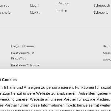
Pfreundt
emroc
Magni
Scheppach
Poclain
inshofer
Makita
Scheuerle
English Channel
Baufi
Bauforum24 TV
Mess
PraxisTipp
Histo
Bauforum24 Inside
t Cookies
 Inhalte und Anzeigen zu personalisieren, Funktionen für sozia
DER
38.433
FOREN STATISTIK
ALLE 
e Zugriffe auf unsere Website zu analysieren. Außerdem geben w
rwendung unserer Website an unsere Partner für soziale Medien
re Partner führen diese Informationen möglicherweise mit weite