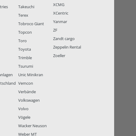
XCMG
tries
Takeuchi
XCentric
Terex
Yanmar
Tobroco Giant
ZF
Topcon
Zandt cargo
Toro
Zeppelin Rental
Toyota
Zoeller
Trimble
Tsurumi
anlagen
Unic Minikran
tschland
Vemcon
Verbände
Volkswagen
Volvo
Vögele
Wacker Neuson
Weber MT