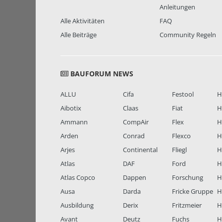
Anleitungen
Alle Aktivitäten
FAQ
Alle Beiträge
Community Regeln
BAUFORUM NEWS
ALLU
Cifa
Festool
H
Aibotix
Claas
Fiat
H
Ammann
CompAir
Flex
H
Arden
Conrad
Flexco
H
Arjes
Continental
Fliegl
H
Atlas
DAF
Ford
H
Atlas Copco
Dappen
Forschung
H
Ausa
Darda
Fricke Gruppe
H
Ausbildung
Derix
Fritzmeier
Hi
Avant
Deutz
Fuchs
H