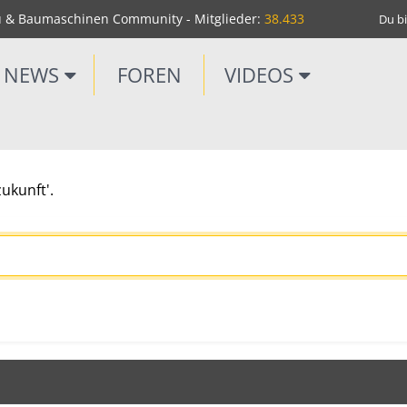
u & Baumaschinen Community - Mitglieder:
38.433
Du bi
NEWS
FOREN
VIDEOS
ukunft'.