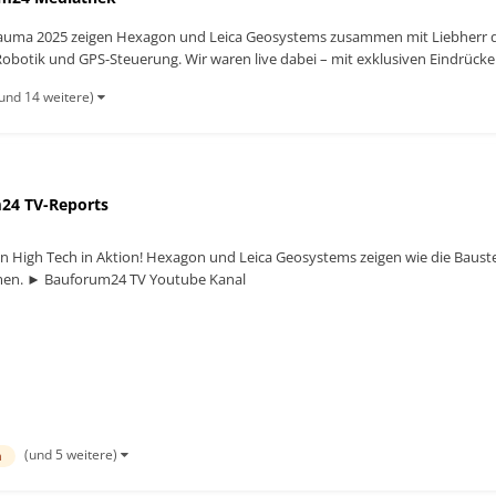
r bauma 2025 zeigen Hexagon und Leica Geosystems zusammen mit Liebherr d
botik und GPS-Steuerung. Wir waren live dabei – mit exklusiven Eindrücken
und 14 weitere)
24 TV-Reports
High Tech in Aktion! Hexagon und Leica Geosystems zeigen wie die Baustell
en. ► Bauforum24 TV Youtube Kanal
(und 5 weitere)
n