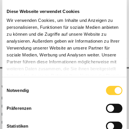
DA FACHTAGUNG ABBRUCH 2020
ein Thema erstellte Bauforum24 in
News aus der
Diese Webseite verwendet Cookies
Baumaschinen Industrie
Wir verwenden Cookies, um Inhalte und Anzeigen zu
Köln, 05.03.2020 - Mehr als 1.100 Teilnehmer, 127 Aussteller sowie
personalisieren, Funktionen für soziale Medien anbieten
über 1.000 Quadratmeter Ausstellungsfläche: Die FACHTAGUNG
zu können und die Zugriffe auf unsere Website zu
ABBRUCH 2020 Ende Februar in Berlin zeigte einmal mehr, warum
analysieren. Außerdem geben wir Informationen zu Ihrer
6. März 2020
sie das wichtigste jährliche Branchen-event ist. Von Jahr zu Jahr
Verwendung unserer Website an unsere Partner für
(und 13 weitere)
forschungsarbeiten
fachtagung abbruch
versammelt der Deutsche Abbruchverband (DA) mi...
soziale Medien, Werbung und Analysen weiter. Unsere
Partner führen diese Informationen möglicherweise mit
weiteren Daten zusammen, die Sie ihnen bereitgestellt
haben oder die sie im Rahmen Ihrer Nutzung der Dienste
gesammelt haben.
Einwilligungsauswahl
BAUFORUM24
FORUM LINKS
Notwendig
Bauforum24 News
Registrieren
Bauforum24 TV
Anmelden
Präferenzen
BF24 Mediathek
Passwort vergessen?
BF24 Fotostrecken
Neue Themen
Statistiken