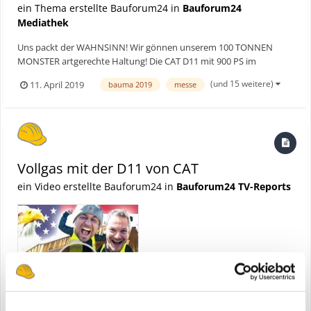
ein Thema erstellte Bauforum24 in
Bauforum24
Mediathek
Uns packt der WAHNSINN! Wir gönnen unserem 100 TONNEN
MONSTER artgerechte Haltung! Die CAT D11 mit 900 PS im
Vergleich mit der D3!!! Wir schieben um die Wette...wer macht wohl
(und 15 weitere)
11. April 2019
bauma 2019
messe
das RENNEN 😉 ► Bauforum24 TV Youtube Kanal Hier geht's zur
kompletten Video
Vollgas mit der D11 von CAT
ein Video erstellte Bauforum24 in
Bauforum24 TV-Reports