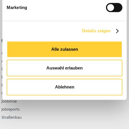
Anleitungen
Marketing
FAQ
Community Regeln
Details zeigen
BELIEBTE FOREN
KONTAKT
Alle zulassen
Abbruch
Werben auf
Bauforum24
Ausbildung & Beruf
Kontakt
Auswahl erlauben
Bau Allgemein
Impressum
Baumaschinen
Datenschutzerklärung
Berg- & Tagebau
Ablehnen
Hoch- & Tiefbau
Jobbörse
Jobreports
Straßenbau