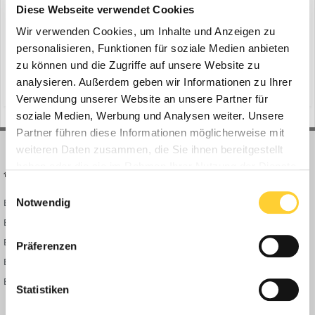
Diese Webseite verwendet Cookies
Wir verwenden Cookies, um Inhalte und Anzeigen zu
Uns packt der WAHNSINN! Wir gönnen unserem 100 TONNEN
personalisieren, Funktionen für soziale Medien anbieten
MONSTER artgerechte Haltung! Die CAT D11 mit 900 PS im
zu können und die Zugriffe auf unsere Website zu
Vergleich mit der D3!!! Wir schieben um die Wette...wer macht wohl
analysieren. Außerdem geben wir Informationen zu Ihrer
(und 15 weitere)
11. April 2019
cat
caterpillar
das RENNEN 😉 ► Bauforum24 TV Youtube Kanal
Verwendung unserer Website an unsere Partner für
soziale Medien, Werbung und Analysen weiter. Unsere
Partner führen diese Informationen möglicherweise mit
weiteren Daten zusammen, die Sie ihnen bereitgestellt
haben oder die sie im Rahmen Ihrer Nutzung der Dienste
BAUFORUM24
FORUM LINKS
gesammelt haben.
Einwilligungsauswahl
Notwendig
Bauforum24 News
Registrieren
Bauforum24 TV
Anmelden
BF24 Mediathek
Passwort vergessen?
Präferenzen
BF24 Fotostrecken
Neue Themen
Bauforum Shop
Forenübersicht
Statistiken
Inside