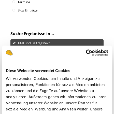
Termine
Blog Einträge
Suche Ergebnisse in...
Titel und Beitragstext
Nur Titel
Suche Ergebnisse die...
Beinhalten
alle
meiner Suchwörter
Diese Webseite verwendet Cookies
Beinhalten
mindestens eins
meiner Suchwörter
Wir verwenden Cookies, um Inhalte und Anzeigen zu
personalisieren, Funktionen für soziale Medien anbieten
Erstellungsdatum
zu können und die Zugriffe auf unsere Website zu
analysieren. Außerdem geben wir Informationen zu Ihrer
Alle
Verwendung unserer Website an unsere Partner für
Letzte 24 Stunden
soziale Medien, Werbung und Analysen weiter. Unsere