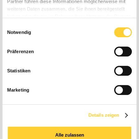
Letzte Woche
Partner führen diese Informationen möglicherweise mit
weiteren Daten zusammen, die Sie ihnen bereitgestellt
Letzter Monat
haben oder die sie im Rahmen Ihrer Nutzung der Dienste
Letzte Sechs Monate
gesammelt haben.
Einwilligungsauswahl
Letztes Jahr
Notwendig
Benutzerdefiniert
Präferenzen
Zuletzt aktualisiert
Statistiken
Alle
Letzte 24 Stunden
Marketing
Letzte Woche
Letzter Monat
Letzte Sechs Monate
Details zeigen
Letztes Jahr
Benutzerdefiniert
Alle zulassen