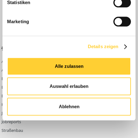
Statistiken
Anleitungen
FAQ
Marketing
Community Regeln
Details zeigen
BELIEBTE FOREN
KONTAKT
Abbruch
Werben auf
Alle zulassen
Bauforum24
Ausbildung & Beruf
Kontakt
Bau Allgemein
Impressum
Auswahl erlauben
Baumaschinen
Datenschutzerklärung
Berg- & Tagebau
Hoch- & Tiefbau
Ablehnen
Jobbörse
Jobreports
Straßenbau