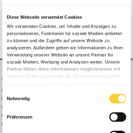
Diese Webseite verwendet Cookies
Suche starten
Wir verwenden Cookies, um Inhalte und Anzeigen zu
personalisieren, Funktionen für soziale Medien anbieten
zu können und die Zugriffe auf unsere Website zu
analysieren. Außerdem geben wir Informationen zu Ihrer
Verwendung unserer Website an unsere Partner für
soziale Medien, Werbung und Analysen weiter. Unsere
Partner führen diese Informationen möglicherweise mit
weiteren Daten zusammen, die Sie ihnen bereitgestellt
BAUFORUM24
FORUM LINKS
haben oder die sie im Rahmen Ihrer Nutzung der Dienste
Bauforum24 News
Registrieren
gesammelt haben.
Einwilligungsauswahl
Bauforum24 TV
Anmelden
Notwendig
BF24 Mediathek
Passwort vergessen?
BF24 Fotostrecken
Neue Themen
Präferenzen
Bauforum Shop
Forenübersicht
Inside