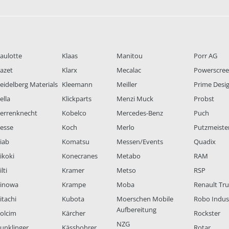
aulotte
Klaas
Manitou
Porr AG
azet
Klarx
Mecalac
Powerscre
eidelberg Materials
Kleemann
Meiller
Prime Desi
ella
Klickparts
Menzi Muck
Probst
errenknecht
Kobelco
Mercedes-Benz
Puch
esse
Koch
Merlo
Putzmeiste
iab
Komatsu
Messen/Events
Quadix
ikoki
Konecranes
Metabo
RAM
lti
Kramer
Metso
RSP
inowa
Krampe
Moba
Renault Tr
itachi
Kubota
Moerschen Mobile
Robo Indus
Aufbereitung
olcim
Kärcher
Rockster
NZG
unklinger
Kässbohrer
Rotar