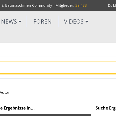
u & Baumaschinen Community - Mitglieder:
38.433
Du bi
NEWS
FOREN
VIDEOS
Autor
e Ergebnisse in...
Suche Erge