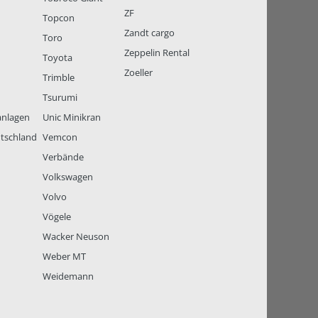
ZF
Topcon
Zandt cargo
Toro
Zeppelin Rental
Toyota
Zoeller
Trimble
Tsurumi
anlagen
Unic Minikran
tschland
Vemcon
Verbände
Volkswagen
Volvo
Vögele
Wacker Neuson
Weber MT
Weidemann