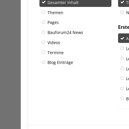
Gesamter Inhalt
T
Themen
N
Pages
Erst
Bauforum24 News
A
Videos
L
Termine
L
Blog Einträge
L
L
L
B