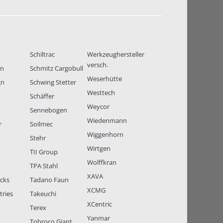
Schiltrac
Werkzeughersteller
versch.
en
Schmitz Cargobull
Weserhütte
gn
Schwing Stetter
Westtech
Schäffer
Weycor
Sennebogen
Wiedenmann
r
Soilmec
Wiggenhorn
Stehr
Wirtgen
TII Group
Wolffkran
TPA Stahl
XAVA
ucks
Tadano Faun
XCMG
tries
Takeuchi
XCentric
Terex
Yanmar
Tobroco Giant