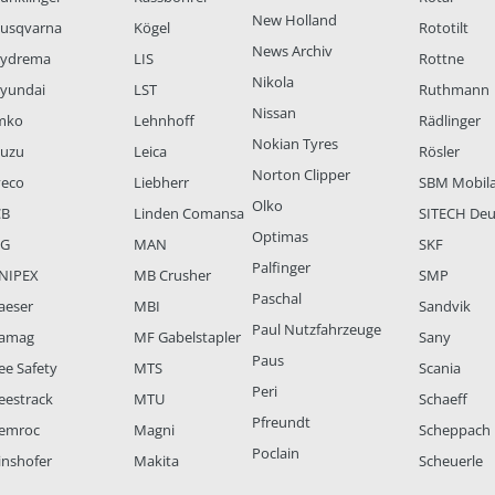
New Holland
usqvarna
Kögel
Rototilt
News Archiv
ydrema
LIS
Rottne
Nikola
yundai
LST
Ruthmann
Nissan
mko
Lehnhoff
Rädlinger
Nokian Tyres
suzu
Leica
Rösler
Norton Clipper
veco
Liebherr
SBM Mobil
Olko
CB
Linden Comansa
SITECH Deu
Optimas
LG
MAN
SKF
Palfinger
NIPEX
MB Crusher
SMP
Paschal
aeser
MBI
Sandvik
Paul Nutzfahrzeuge
amag
MF Gabelstapler
Sany
Paus
ee Safety
MTS
Scania
Peri
eestrack
MTU
Schaeff
Pfreundt
emroc
Magni
Scheppach
Poclain
inshofer
Makita
Scheuerle