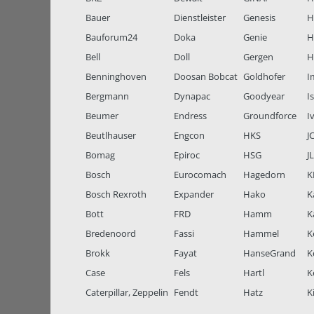
Bauer
Dienstleister
Genesis
H
Bauforum24
Doka
Genie
H
Bell
Doll
Gergen
H
Benninghoven
Doosan Bobcat
Goldhofer
I
Bergmann
Dynapac
Goodyear
I
Beumer
Endress
Groundforce
I
Beutlhauser
Engcon
HKS
J
Bomag
Epiroc
HSG
J
Bosch
Eurocomach
Hagedorn
K
Bosch Rexroth
Expander
Hako
K
Bott
FRD
Hamm
K
Bredenoord
Fassi
Hammel
K
Brokk
Fayat
HanseGrand
K
Case
Fels
Hartl
K
Caterpillar, Zeppelin
Fendt
Hatz
K