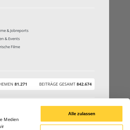
lme & Jobreports
en & Events
rische Filme
THEMEN
81.271
BEITRÄGE GESAMT
842.674
© 2026 Bauforum24.biz
Alle zulassen
le Medien
ir