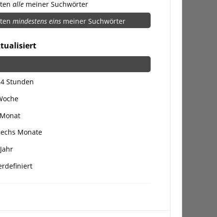
lten
alle
meiner Suchwörter
lten
mindestens eins
meiner Suchwörter
tualisiert
24 Stunden
 Woche
 Monat
Sechs Monate
 Jahr
rdefiniert