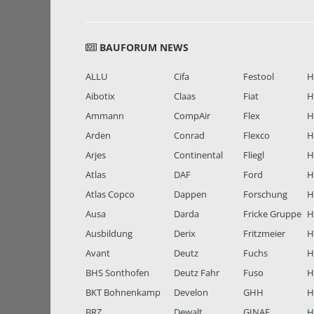
BAUFORUM NEWS
ALLU
Cifa
Festool
H
Aibotix
Claas
Fiat
H
Ammann
CompAir
Flex
H
Arden
Conrad
Flexco
H
Arjes
Continental
Fliegl
H
Atlas
DAF
Ford
H
Atlas Copco
Dappen
Forschung
H
Ausa
Darda
Fricke Gruppe
H
Ausbildung
Derix
Fritzmeier
Hi
Avant
Deutz
Fuchs
H
BHS Sonthofen
Deutz Fahr
Fuso
H
BKT Bohnenkamp
Develon
GHH
H
BRZ
Dewalt
GINAF
H