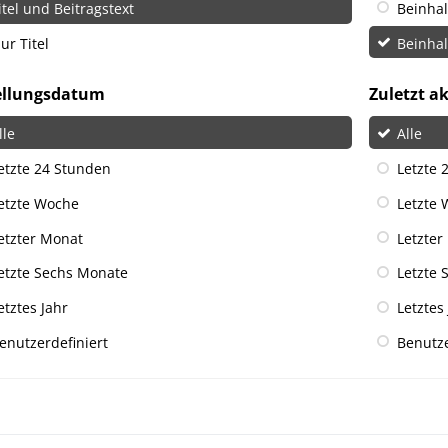
itel und Beitragstext
Beinha
ur Titel
Beinha
ellungsdatum
Zuletzt ak
lle
Alle
etzte 24 Stunden
Letzte 
etzte Woche
Letzte
etzter Monat
Letzter
etzte Sechs Monate
Letzte 
etztes Jahr
Letztes
enutzerdefiniert
Benutze