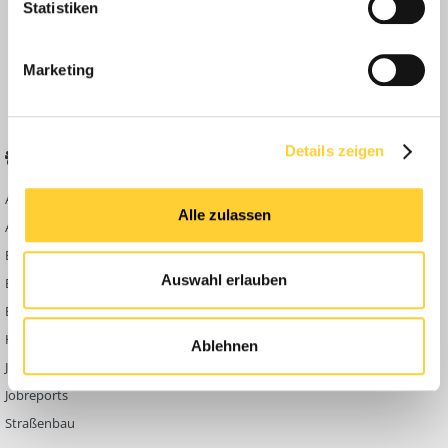
Statistiken
Anleitungen
FAQ
Marketing
Community Regeln
Details zeigen
BELIEBTE FOREN
KONTAKT
Abbruch
Werben auf
Alle zulassen
Bauforum24
Ausbildung & Beruf
Kontakt
Bau Allgemein
Impressum
Auswahl erlauben
Baumaschinen
Datenschutzerklärung
Berg- & Tagebau
Hoch- & Tiefbau
Ablehnen
Jobbörse
Jobreports
Straßenbau