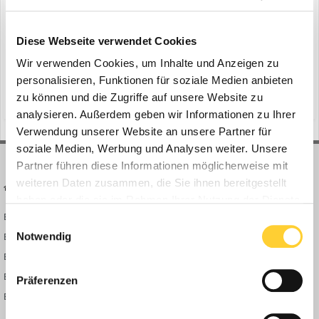
Diese Webseite verwendet Cookies
Suche starten
Wir verwenden Cookies, um Inhalte und Anzeigen zu
personalisieren, Funktionen für soziale Medien anbieten
zu können und die Zugriffe auf unsere Website zu
analysieren. Außerdem geben wir Informationen zu Ihrer
Verwendung unserer Website an unsere Partner für
soziale Medien, Werbung und Analysen weiter. Unsere
Partner führen diese Informationen möglicherweise mit
weiteren Daten zusammen, die Sie ihnen bereitgestellt
BAUFORUM24
FORUM LINKS
haben oder die sie im Rahmen Ihrer Nutzung der Dienste
Bauforum24 News
Registrieren
gesammelt haben.
Einwilligungsauswahl
Bauforum24 TV
Anmelden
Notwendig
BF24 Mediathek
Passwort vergessen?
BF24 Fotostrecken
Neue Themen
Präferenzen
Bauforum Shop
Forenübersicht
Inside