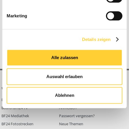
Share
Folgen diesem Inhalt
0
Marketing
Zur Themenübersicht
Details zeigen
Gerade aktiv
0 Mitglieder
Alle zulassen
No registered users viewing this page.
Auswahl erlauben
BAUFORUM24
FORUM LINKS
Ablehnen
Bauforum24 News
Registrieren
Bauforum24 TV
Anmelden
BF24 Mediathek
Passwort vergessen?
BF24 Fotostrecken
Neue Themen