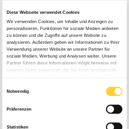
Diese Webseite verwendet Cookies
Wir verwenden Cookies, um Inhalte und Anzeigen zu
personalisieren, Funktionen für soziale Medien anbieten
zu können und die Zugriffe auf unsere Website zu
analysieren. Außerdem geben wir Informationen zu Ihrer
Verwendung unserer Website an unsere Partner für
soziale Medien, Werbung und Analysen weiter. Unsere
Diskutiere mit!
Partner führen diese Informationen möglicherweise mit
Du kannst jetzt antworten und Dich später anmelden. Wenn du
bereits einen Account hast kannst du dich hier
anmelden
.
weiteren Daten zusammen, die Sie ihnen bereitgestellt
Note:
Your post will require moderator approval before it will be
haben oder die sie im Rahmen Ihrer Nutzung der Dienste
visible.
gesammelt haben.
Einwilligungsauswahl
Notwendig
Antworte auf dieses Thema...
Präferenzen
Statistiken