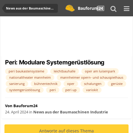
Bauforum24
News aus der Baumaschinen Industrie
Peri: Modulare Systemgerüstlösung
peri baukastensysteme
leichtbauhalle
oper am luisenpark
nationaltheater mannheim
mannheimer opern- und schauspielhaus
sanierung
bühnentechnik
oper
schalungen
gerüste
systemgerüstlösung
peri
peri up
variokit
Von Bauforum24
24. April 2024
in
News aus der Baumaschinen Industrie
Antworte auf dieses Thema