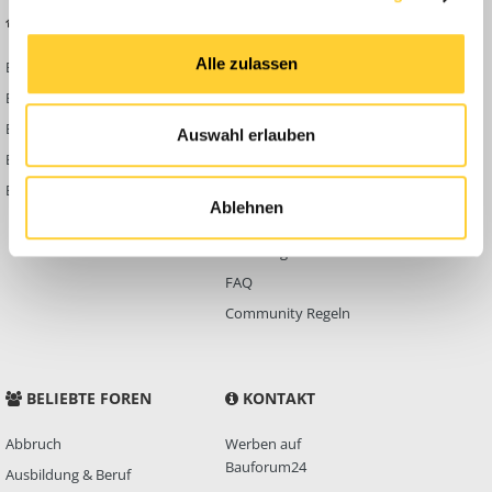
BAUFORUM24
FORUM LINKS
Alle zulassen
Bauforum24 News
Registrieren
Bauforum24 TV
Anmelden
BF24 Mediathek
Passwort vergessen?
Auswahl erlauben
BF24 Fotostrecken
Neue Themen
Bauforum Shop
Forenübersicht
Ablehnen
Inside
Anleitungen
FAQ
Community Regeln
BELIEBTE FOREN
KONTAKT
Abbruch
Werben auf
Bauforum24
Ausbildung & Beruf