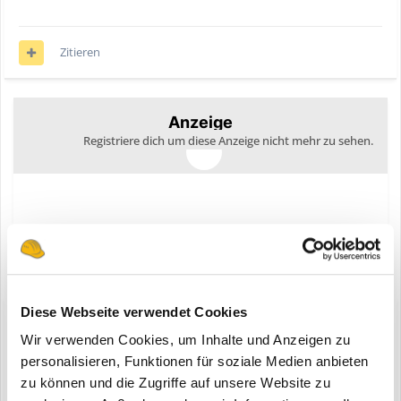
Zitieren
Anzeige
Registriere dich um diese Anzeige nicht mehr zu sehen.
Diese Webseite verwendet Cookies
Diskutiere mit!
Wir verwenden Cookies, um Inhalte und Anzeigen zu
Du kannst jetzt antworten und Dich später anmelden. Wenn du
personalisieren, Funktionen für soziale Medien anbieten
bereits einen Account hast kannst du dich hier
anmelden
.
Note:
Your post will require moderator approval before it will be
zu können und die Zugriffe auf unsere Website zu
visible.