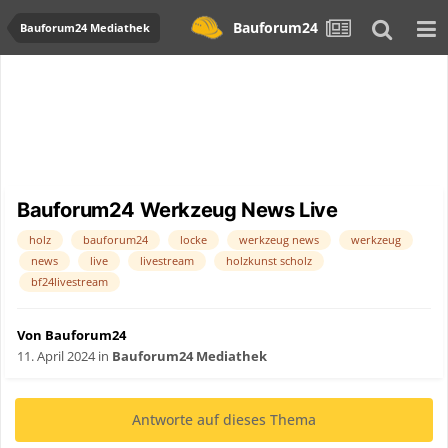
Bauforum24
Bauforum24 Mediathek
Bauforum24 Werkzeug News Live
holz
bauforum24
locke
werkzeug news
werkzeug
news
live
livestream
holzkunst scholz
bf24livestream
Von Bauforum24
11. April 2024
in
Bauforum24 Mediathek
Antworte auf dieses Thema