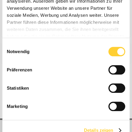
analysieren. Außerdem geben wir Informationen zu Ihrer
Verwendung unserer Website an unsere Partner für
soziale Medien, Werbung und Analysen weiter. Unsere
Antworte auf dieses Thema...
Partner führen diese Informationen möglicherweise mit
weiteren Daten zusammen, die Sie ihnen bereitgestellt
haben oder die sie im Rahmen Ihrer Nutzung der Dienste
gesammelt haben.
Einwilligungsauswahl
Notwendig
Share
Folgen diesem Inhalt
0
Präferenzen
Zur Themenübersicht
Statistiken
Gerade aktiv
0 Mitglieder
Marketing
No registered users viewing this page.
Details zeigen