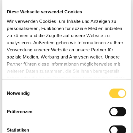
Diese Webseite verwendet Cookies
Wir verwenden Cookies, um Inhalte und Anzeigen zu
personalisieren, Funktionen für soziale Medien anbieten
zu können und die Zugriffe auf unsere Website zu
analysieren. Außerdem geben wir Informationen zu Ihrer
Verwendung unserer Website an unsere Partner für
soziale Medien, Werbung und Analysen weiter. Unsere
Diskutiere mit!
Partner führen diese Informationen möglicherweise mit
Du kannst jetzt antworten und Dich später anmelden. Wenn du
bereits einen Account hast kannst du dich hier
anmelden
.
weiteren Daten zusammen, die Sie ihnen bereitgestellt
Note:
Your post will require moderator approval before it will be
haben oder die sie im Rahmen Ihrer Nutzung der Dienste
visible.
gesammelt haben.
Einwilligungsauswahl
Notwendig
Antworte auf dieses Thema...
Präferenzen
Statistiken