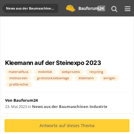
Bauforum24
News aus der Baumaschinen Industrie
Kleemann auf der Steinexpo 2023
materialfluss
mobilität
siebprozess
recycling
mobiscreen
grobstücksiebanlage
kleemann
wirtgen
prallbrecher
Von Bauforum24
23. Mai 2023
in
News aus der Baumaschinen Industrie
Antworte auf dieses Thema