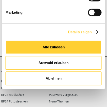
Share
Folgen diesem Inhalt
0
Marketing
Zur Themenübersicht
Details zeigen
Gerade aktiv
0 Mitglieder
No registered users viewing this page.
Alle zulassen
Auswahl erlauben
BAUFORUM24
FORUM LINKS
Ablehnen
Bauforum24 News
Registrieren
Bauforum24 TV
Anmelden
BF24 Mediathek
Passwort vergessen?
BF24 Fotostrecken
Neue Themen