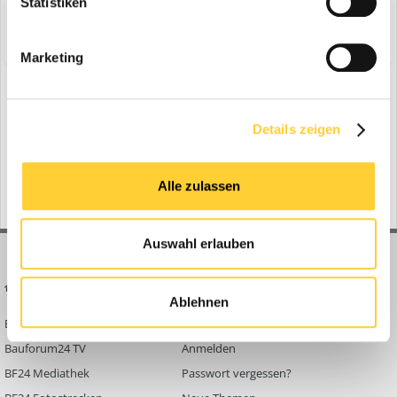
Statistiken
Share
Folgen diesem Inhalt
0
Marketing
Zur Themenübersicht
Details zeigen
Gerade aktiv
0 Mitglieder
Alle zulassen
No registered users viewing this page.
Auswahl erlauben
BAUFORUM24
FORUM LINKS
Ablehnen
Bauforum24 News
Registrieren
Bauforum24 TV
Anmelden
BF24 Mediathek
Passwort vergessen?