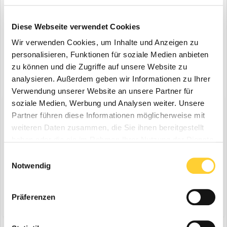
Registriere dich um diese Anzeige nicht mehr zu sehen.
Diese Webseite verwendet Cookies
Wir verwenden Cookies, um Inhalte und Anzeigen zu
personalisieren, Funktionen für soziale Medien anbieten
zu können und die Zugriffe auf unsere Website zu
analysieren. Außerdem geben wir Informationen zu Ihrer
Verwendung unserer Website an unsere Partner für
soziale Medien, Werbung und Analysen weiter. Unsere
Diskutiere mit!
Partner führen diese Informationen möglicherweise mit
Du kannst jetzt antworten und Dich später anmelden. Wenn du
weiteren Daten zusammen, die Sie ihnen bereitgestellt
bereits einen Account hast kannst du dich hier
anmelden
.
haben oder die sie im Rahmen Ihrer Nutzung der Dienste
Note:
Your post will require moderator approval before it will be
visible.
gesammelt haben.
Einwilligungsauswahl
Notwendig
Antworte auf dieses Thema...
Präferenzen