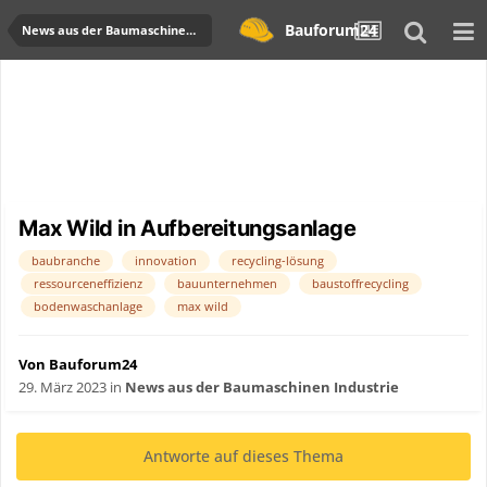
Bauforum24
News aus der Baumaschinen Industrie
Max Wild in Aufbereitungsanlage
baubranche
innovation
recycling-lösung
ressourceneffizienz
bauunternehmen
baustoffrecycling
bodenwaschanlage
max wild
Von Bauforum24
29. März 2023
in
News aus der Baumaschinen Industrie
Antworte auf dieses Thema