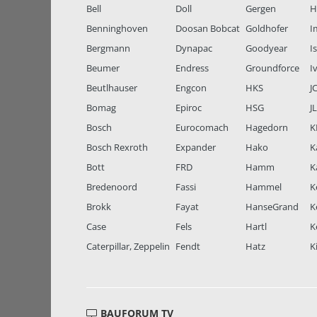
Bell
Doll
Gergen
H
Benninghoven
Doosan Bobcat
Goldhofer
I
Bergmann
Dynapac
Goodyear
I
Beumer
Endress
Groundforce
I
Beutlhauser
Engcon
HKS
J
Bomag
Epiroc
HSG
J
Bosch
Eurocomach
Hagedorn
K
Bosch Rexroth
Expander
Hako
K
Bott
FRD
Hamm
K
Bredenoord
Fassi
Hammel
K
Brokk
Fayat
HanseGrand
K
Case
Fels
Hartl
K
Caterpillar, Zeppelin
Fendt
Hatz
K
BAUFORUM TV