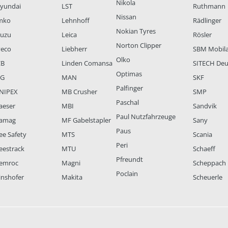
Nikola
yundai
LST
Ruthmann
Nissan
mko
Lehnhoff
Rädlinger
Nokian Tyres
suzu
Leica
Rösler
Norton Clipper
veco
Liebherr
SBM Mobil
Olko
CB
Linden Comansa
SITECH Deu
Optimas
LG
MAN
SKF
Palfinger
NIPEX
MB Crusher
SMP
Paschal
aeser
MBI
Sandvik
Paul Nutzfahrzeuge
amag
MF Gabelstapler
Sany
Paus
ee Safety
MTS
Scania
Peri
eestrack
MTU
Schaeff
Pfreundt
emroc
Magni
Scheppach
Poclain
inshofer
Makita
Scheuerle