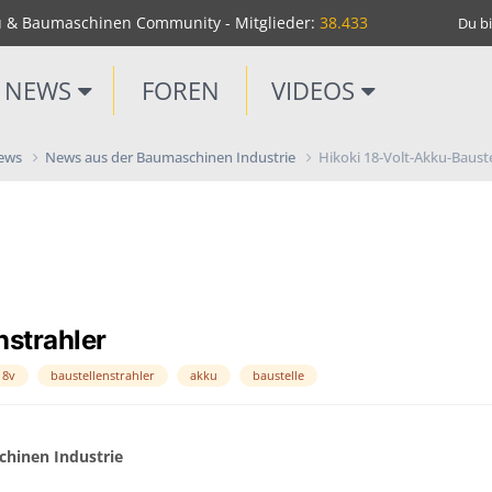
u & Baumaschinen Community - Mitglieder:
38.433
Du bi
NEWS
FOREN
VIDEOS
News
News aus der Baumaschinen Industrie
Hikoki 18-Volt-Akku-Bauste
nstrahler
18v
baustellenstrahler
akku
baustelle
hinen Industrie