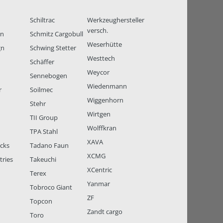
Schiltrac
Werkzeughersteller
versch.
en
Schmitz Cargobull
Weserhütte
gn
Schwing Stetter
Westtech
Schäffer
Weycor
Sennebogen
Wiedenmann
r
Soilmec
Wiggenhorn
Stehr
Wirtgen
TII Group
Wolffkran
TPA Stahl
XAVA
ucks
Tadano Faun
XCMG
tries
Takeuchi
XCentric
Terex
Yanmar
Tobroco Giant
ZF
Topcon
Zandt cargo
Toro