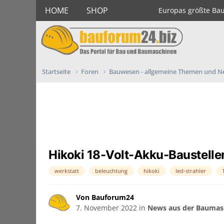
HOME
SHOP
Europas größte Ba
Startseite
Foren
Bauwesen - allgemeine Themen und 
Hikoki 18-Volt-Akku-Baustelle
werkstatt
beleuchtung
hikoki
led-strahler
Von Bauforum24
7. November 2022
in
News aus der Baumasc