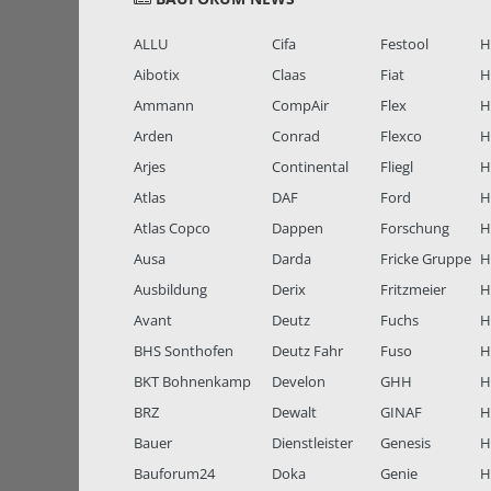
ALLU
Cifa
Festool
H
Aibotix
Claas
Fiat
H
Ammann
CompAir
Flex
H
Arden
Conrad
Flexco
H
Arjes
Continental
Fliegl
H
Atlas
DAF
Ford
H
Atlas Copco
Dappen
Forschung
H
Ausa
Darda
Fricke Gruppe
H
Ausbildung
Derix
Fritzmeier
Hi
Avant
Deutz
Fuchs
H
BHS Sonthofen
Deutz Fahr
Fuso
H
BKT Bohnenkamp
Develon
GHH
H
BRZ
Dewalt
GINAF
H
Bauer
Dienstleister
Genesis
H
Bauforum24
Doka
Genie
H