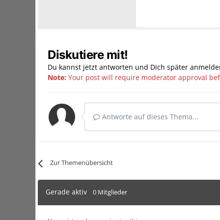
Diskutiere mit!
Du kannst jetzt antworten und Dich später anmelde
Note:
Your post will require moderator approval befor
Antworte auf dieses Thema...
Zur Themenübersicht
Gerade aktiv
0 Mitglieder