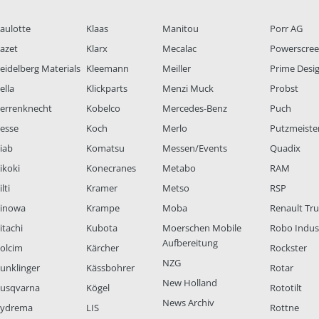
aulotte
Klaas
Manitou
Porr AG
azet
Klarx
Mecalac
Powerscre
eidelberg Materials
Kleemann
Meiller
Prime Desi
ella
Klickparts
Menzi Muck
Probst
errenknecht
Kobelco
Mercedes-Benz
Puch
esse
Koch
Merlo
Putzmeiste
iab
Komatsu
Messen/Events
Quadix
ikoki
Konecranes
Metabo
RAM
lti
Kramer
Metso
RSP
inowa
Krampe
Moba
Renault Tr
itachi
Kubota
Moerschen Mobile
Robo Indus
Aufbereitung
olcim
Kärcher
Rockster
NZG
unklinger
Kässbohrer
Rotar
New Holland
usqvarna
Kögel
Rototilt
News Archiv
ydrema
LIS
Rottne