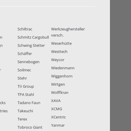
Schiltrac
Werkzeughersteller
versch.
en
Schmitz Cargobull
Weserhütte
gn
Schwing Stetter
Westtech
Schäffer
Weycor
Sennebogen
Wiedenmann
r
Soilmec
Wiggenhorn
Stehr
Wirtgen
TII Group
Wolffkran
TPA Stahl
XAVA
ucks
Tadano Faun
XCMG
tries
Takeuchi
XCentric
Terex
Yanmar
Tobroco Giant