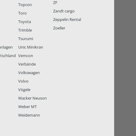
ZF
Topcon
Zandt cargo
Toro
Zeppelin Rental
Toyota
Zoeller
Trimble
Tsurumi
anlagen
Unic Minikran
tschland
Vemcon
Verbände
Volkswagen
Volvo
Vögele
Wacker Neuson
Weber MT
Weidemann