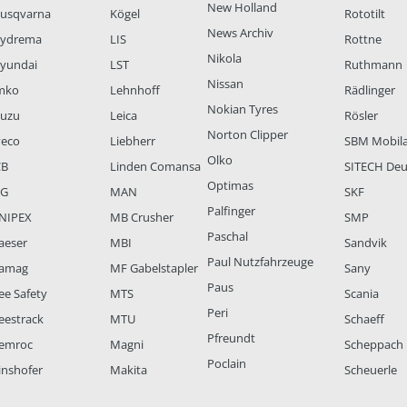
New Holland
usqvarna
Kögel
Rototilt
News Archiv
ydrema
LIS
Rottne
Nikola
yundai
LST
Ruthmann
Nissan
mko
Lehnhoff
Rädlinger
Nokian Tyres
suzu
Leica
Rösler
Norton Clipper
veco
Liebherr
SBM Mobil
Olko
CB
Linden Comansa
SITECH Deu
Optimas
LG
MAN
SKF
Palfinger
NIPEX
MB Crusher
SMP
Paschal
aeser
MBI
Sandvik
Paul Nutzfahrzeuge
amag
MF Gabelstapler
Sany
Paus
ee Safety
MTS
Scania
Peri
eestrack
MTU
Schaeff
Pfreundt
emroc
Magni
Scheppach
Poclain
inshofer
Makita
Scheuerle