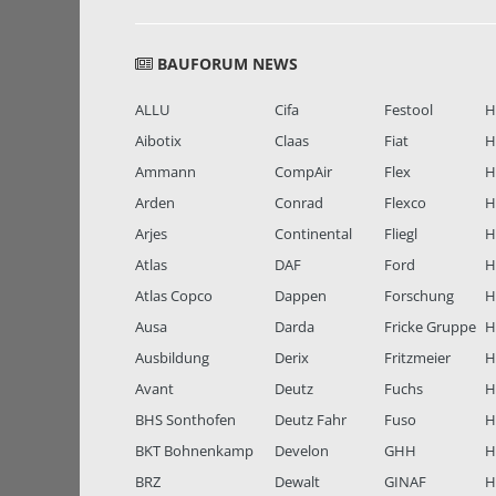
BAUFORUM NEWS
ALLU
Cifa
Festool
H
Aibotix
Claas
Fiat
H
Ammann
CompAir
Flex
H
Arden
Conrad
Flexco
H
Arjes
Continental
Fliegl
H
Atlas
DAF
Ford
H
Atlas Copco
Dappen
Forschung
H
Ausa
Darda
Fricke Gruppe
H
Ausbildung
Derix
Fritzmeier
Hi
Avant
Deutz
Fuchs
H
BHS Sonthofen
Deutz Fahr
Fuso
H
BKT Bohnenkamp
Develon
GHH
H
BRZ
Dewalt
GINAF
H