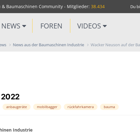
u & Baumaschinen Community - Mitglieder:
38.434
Du bi
NEWS
FOREN
VIDEOS
News
News aus der Baumaschinen Industrie
Wacker Neuson auf der B
 2022
anbaugeräte
mobilbagger
rückfahrkamera
bauma
inen Industrie