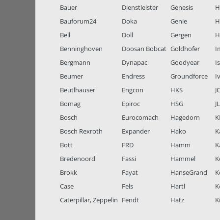
Bauer
Dienstleister
Genesis
H
Bauforum24
Doka
Genie
H
Bell
Doll
Gergen
H
Benninghoven
Doosan Bobcat
Goldhofer
I
Bergmann
Dynapac
Goodyear
I
Beumer
Endress
Groundforce
I
Beutlhauser
Engcon
HKS
J
Bomag
Epiroc
HSG
J
Bosch
Eurocomach
Hagedorn
K
Bosch Rexroth
Expander
Hako
K
Bott
FRD
Hamm
K
Bredenoord
Fassi
Hammel
K
Brokk
Fayat
HanseGrand
K
Case
Fels
Hartl
K
Caterpillar, Zeppelin
Fendt
Hatz
K