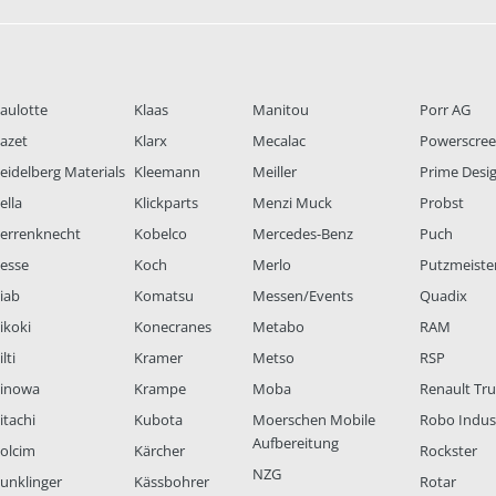
aulotte
Klaas
Manitou
Porr AG
azet
Klarx
Mecalac
Powerscre
eidelberg Materials
Kleemann
Meiller
Prime Desi
ella
Klickparts
Menzi Muck
Probst
errenknecht
Kobelco
Mercedes-Benz
Puch
esse
Koch
Merlo
Putzmeiste
iab
Komatsu
Messen/Events
Quadix
ikoki
Konecranes
Metabo
RAM
lti
Kramer
Metso
RSP
inowa
Krampe
Moba
Renault Tr
itachi
Kubota
Moerschen Mobile
Robo Indus
Aufbereitung
olcim
Kärcher
Rockster
NZG
unklinger
Kässbohrer
Rotar