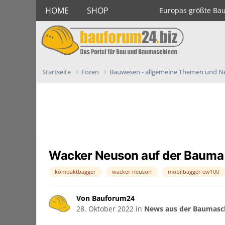
HOME
SHOP
Europas größte Ba
Startseite
Foren
Bauwesen - allgemeine Themen und 
Wacker Neuson auf der Bauma
kompaktbagger
wacker neuson
mobilbagger ew100
Von Bauforum24
28. Oktober 2022
in
News aus der Baumasch