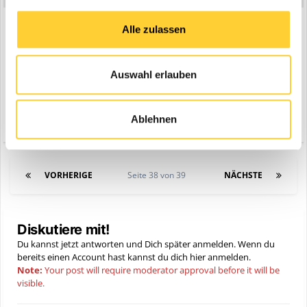
Auch in der Pfalz gibt es Unmut beim Thema Glasfaser.
Alle zulassen
https://www.swr.de/swraktuell/rheinland-
pfalz/ludwigshafen/glasfaserausbau-in-kommunen-der-pfalz-
Auswahl erlauben
stillstand-aerger-verwirrung-102.html
Ablehnen
Zitieren
1
VORHERIGE
Seite 38 von 39
NÄCHSTE
Diskutiere mit!
Du kannst jetzt antworten und Dich später anmelden. Wenn du
bereits einen Account hast kannst du dich hier
anmelden
.
Note:
Your post will require moderator approval before it will be
visible.