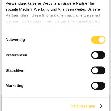
Verwendung unserer Website an unsere Partner für
soziale Medien, Werbung und Analysen weiter. Unsere
Partner führen diese Informationen möglicherweise mit
weiteren Daten zusammen, die Sie ihnen bereitgestellt
haben oder die sie im Rahmen Ihrer Nutzung der Dienste
gesammelt haben.
Einwilligungsauswahl
Notwendig
Präferenzen
Statistiken
Zitieren
3
2
Marketing
Atlasmalte
14.243
Details zeigen
Geschrieben
9. Juni