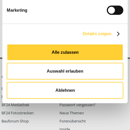
Marketing
Zur Themenübersicht
Gerade aktiv
0 Mitglieder
Details zeigen
No registered users viewing this page.
Alle zulassen
Auswahl erlauben
BAUFORUM24
FORUM LINKS
Bauforum24 News
Registrieren
Ablehnen
Bauforum24 TV
Anmelden
BF24 Mediathek
Passwort vergessen?
BF24 Fotostrecken
Neue Themen
Bauforum Shop
Forenübersicht
Inside