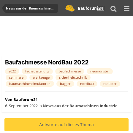
Bauforum24
News aus der Baumaschinen Industrie
Baufachmesse NordBau 2022
2022
fachausstellung
baufachmesse
neumünster
seminare
werkzeuge
sicherheitstechnik
baumaschinensimulatoren
bagger
nordbau
radlader
Von Bauforum24
6. September 2022
in
News aus der Baumaschinen Industrie
Antworte auf dieses Thema