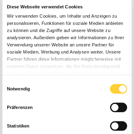
Diese Webseite verwendet Cookies
Wir verwenden Cookies, um Inhalte und Anzeigen zu
personalisieren, Funktionen für soziale Medien anbieten
zu können und die Zugriffe auf unsere Website zu
analysieren. Außerdem geben wir Informationen zu Ihrer
Verwendung unserer Website an unsere Partner für
Diskutiere mit!
soziale Medien, Werbung und Analysen weiter. Unsere
Du kannst jetzt antworten und Dich später anmelden. Wenn du
Partner führen diese Informationen möglicherweise mit
bereits einen Account hast kannst du dich hier
anmelden
.
Note:
Your post will require moderator approval before it will be
weiteren Daten zusammen, die Sie ihnen bereitgestellt
visible.
haben oder die sie im Rahmen Ihrer Nutzung der Dienste
gesammelt haben.
Einwilligungsauswahl
Notwendig
Antworte auf dieses Thema...
Präferenzen
Statistiken
Share
Folgen diesem Inhalt
0