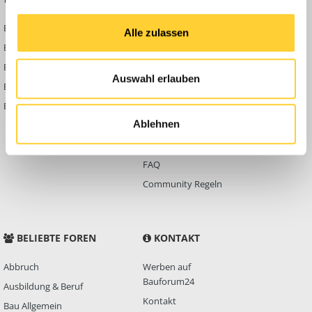
Bauforum24 News
Registrieren
Alle zulassen
Bauforum24 TV
Anmelden
BF24 Mediathek
Passwort vergessen?
Auswahl erlauben
BF24 Fotostrecken
Neue Themen
Bauforum Shop
Forenübersicht
Ablehnen
Inside
Anleitungen
FAQ
Community Regeln
BELIEBTE FOREN
KONTAKT
Abbruch
Werben auf
Bauforum24
Ausbildung & Beruf
Kontakt
Bau Allgemein