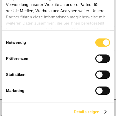
Verwendung unserer Website an unsere Partner für
soziale Medien, Werbung und Analysen weiter. Unsere
Antworte auf dieses Thema...
Partner führen diese Informationen möglicherweise mit
weiteren Daten zusammen, die Sie ihnen bereitgestellt
haben oder die sie im Rahmen Ihrer Nutzung der Dienste
gesammelt haben.
Einwilligungsauswahl
Share
Folgen diesem Inhalt
0
Notwendig
Präferenzen
Zur Themenübersicht
Statistiken
Gerade aktiv
0 Mitglieder
No registered users viewing this page.
Marketing
Details zeigen
BAUFORUM24
FORUM LINKS