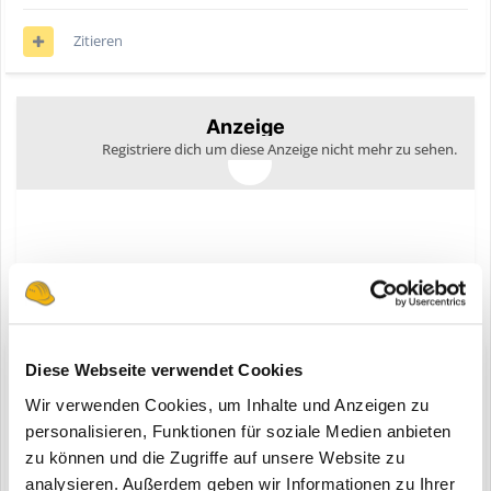
Zitieren
Anzeige
Registriere dich um diese Anzeige nicht mehr zu sehen.
Diese Webseite verwendet Cookies
Diskutiere mit!
Du kannst jetzt antworten und Dich später anmelden. Wenn du
Wir verwenden Cookies, um Inhalte und Anzeigen zu
bereits einen Account hast kannst du dich hier
anmelden
.
personalisieren, Funktionen für soziale Medien anbieten
Note:
Your post will require moderator approval before it will be
zu können und die Zugriffe auf unsere Website zu
visible.
analysieren. Außerdem geben wir Informationen zu Ihrer