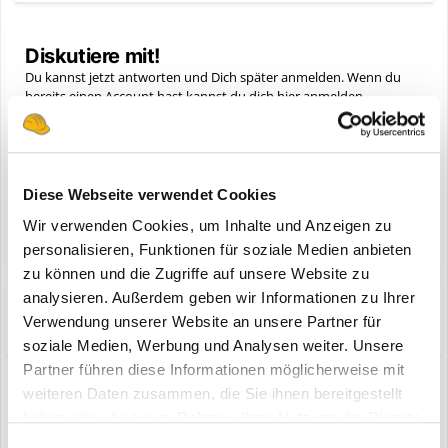
Diskutiere mit!
Du kannst jetzt antworten und Dich später anmelden. Wenn du
bereits einen Account hast kannst du dich hier
anmelden
.
Note:
Your post will require moderator approval before it will be
visible.
Diese Webseite verwendet Cookies
Antworte auf dieses Thema...
Wir verwenden Cookies, um Inhalte und Anzeigen zu
personalisieren, Funktionen für soziale Medien anbieten
zu können und die Zugriffe auf unsere Website zu
analysieren. Außerdem geben wir Informationen zu Ihrer
Share
Folgen diesem Inhalt
0
Verwendung unserer Website an unsere Partner für
soziale Medien, Werbung und Analysen weiter. Unsere
Partner führen diese Informationen möglicherweise mit
weiteren Daten zusammen, die Sie ihnen bereitgestellt
Zur Themenübersicht
haben oder die sie im Rahmen Ihrer Nutzung der Dienste
gesammelt haben.