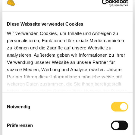
Anzeige
Registriere dich um diese Anzeige nicht mehr zu sehen.
Diese Webseite verwendet Cookies
Wir verwenden Cookies, um Inhalte und Anzeigen zu
personalisieren, Funktionen für soziale Medien anbieten
zu können und die Zugriffe auf unsere Website zu
analysieren. Außerdem geben wir Informationen zu Ihrer
Verwendung unserer Website an unsere Partner für
soziale Medien, Werbung und Analysen weiter. Unsere
Partner führen diese Informationen möglicherweise mit
Diskutiere mit!
weiteren Daten zusammen, die Sie ihnen bereitgestellt
Du kannst jetzt antworten und Dich später anmelden. Wenn du
haben oder die sie im Rahmen Ihrer Nutzung der Dienste
bereits einen Account hast kannst du dich hier
anmelden
.
gesammelt haben.
Note:
Your post will require moderator approval before it will be
Einwilligungsauswahl
visible.
Notwendig
Präferenzen
Antworte auf dieses Thema...