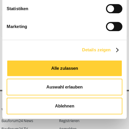
Statistiken
Share
Folgen diesem Inhalt
0
Marketing
Zur Themenübersicht
Details zeigen
Gerade aktiv
0 Mitglieder
Alle zulassen
No registered users viewing this page.
Auswahl erlauben
Ablehnen
BAUFORUM24
FORUM LINKS
Bauforum24 News
Registrieren
Bauforum24 TV
Anmelden