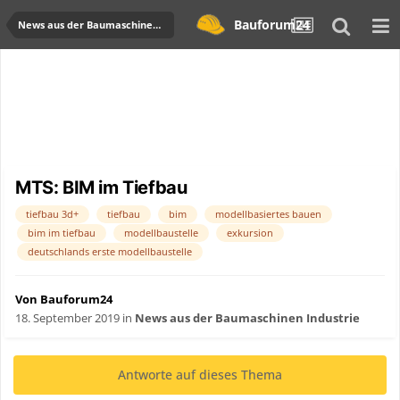
Bauforum24
News aus der Baumaschinen Industrie
MTS: BIM im Tiefbau
tiefbau 3d+
tiefbau
bim
modellbasiertes bauen
bim im tiefbau
modellbaustelle
exkursion
deutschlands erste modellbaustelle
Von Bauforum24
18. September 2019
in
News aus der Baumaschinen Industrie
Antworte auf dieses Thema