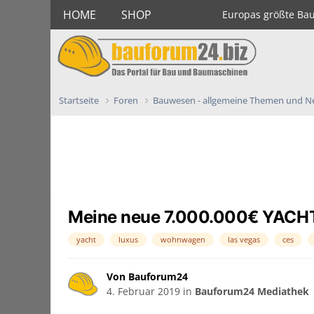
HOME
SHOP
Europas größte Ba
Startseite
Foren
Bauwesen - allgemeine Themen und 
Meine neue 7.000.000€ YACH
yacht
luxus
wohnwagen
las vegas
ces
Von Bauforum24
4. Februar 2019
in
Bauforum24 Mediathek