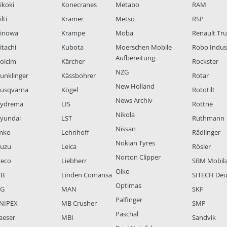
ikoki
Konecranes
Metabo
RAM
lti
Kramer
Metso
RSP
inowa
Krampe
Moba
Renault Tr
itachi
Kubota
Moerschen Mobile
Robo Indus
Aufbereitung
olcim
Kärcher
Rockster
NZG
unklinger
Kässbohrer
Rotar
New Holland
usqvarna
Kögel
Rototilt
News Archiv
ydrema
LIS
Rottne
Nikola
yundai
LST
Ruthmann
Nissan
mko
Lehnhoff
Rädlinger
Nokian Tyres
suzu
Leica
Rösler
Norton Clipper
veco
Liebherr
SBM Mobil
Olko
CB
Linden Comansa
SITECH Deu
Optimas
LG
MAN
SKF
Palfinger
NIPEX
MB Crusher
SMP
Paschal
aeser
MBI
Sandvik