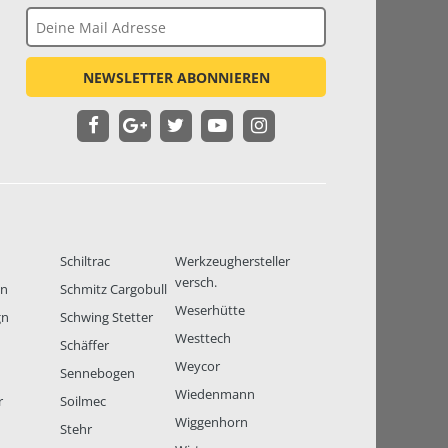
NEWSLETTER ABONNIEREN
Schiltrac
Werkzeughersteller
versch.
en
Schmitz Cargobull
Weserhütte
gn
Schwing Stetter
Westtech
Schäffer
Weycor
Sennebogen
Wiedenmann
r
Soilmec
Wiggenhorn
Stehr