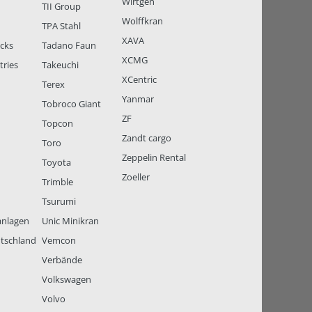
Wirtgen
TII Group
Wolffkran
TPA Stahl
XAVA
ucks
Tadano Faun
XCMG
tries
Takeuchi
XCentric
Terex
Yanmar
Tobroco Giant
ZF
Topcon
Zandt cargo
Toro
Zeppelin Rental
Toyota
Zoeller
Trimble
Tsurumi
anlagen
Unic Minikran
tschland
Vemcon
Verbände
Volkswagen
Volvo