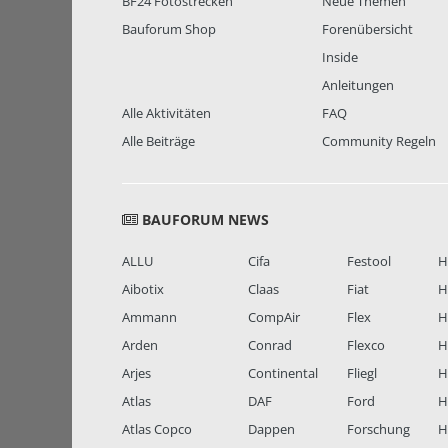
BF24 Fotostrecken
Neue Themen
Bauforum Shop
Forenübersicht
Inside
Anleitungen
Alle Aktivitäten
FAQ
Alle Beiträge
Community Regeln
BAUFORUM NEWS
ALLU
Cifa
Festool
H
Aibotix
Claas
Fiat
H
Ammann
CompAir
Flex
H
Arden
Conrad
Flexco
H
Arjes
Continental
Fliegl
H
Atlas
DAF
Ford
H
Atlas Copco
Dappen
Forschung
H