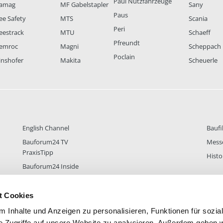
Paul Nutzfahrzeuge
amag
MF Gabelstapler
Sany
Paus
ee Safety
MTS
Scania
Peri
eestrack
MTU
Schaeff
Pfreundt
emroc
Magni
Scheppach
Poclain
inshofer
Makita
Scheuerle
English Channel
Baufi
Bauforum24 TV
Mess
PraxisTipp
Histo
Bauforum24 Inside
t Cookies
 Inhalte und Anzeigen zu personalisieren, Funktionen für sozia
DER
38.431
FOREN STATISTIK
ALLE 
e Zugriffe auf unsere Website zu analysieren. Außerdem geben w