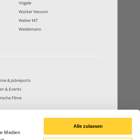
Vögele
Wacker Neuson
Weber MT
Weidemann
lme & Jobreports
en & Events
rische Filme
Alle zulassen
le Medien
THEMEN
81.270
BEITRÄGE GESAMT
842.658
ir