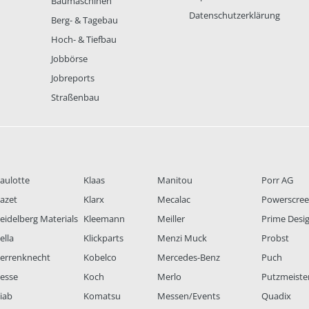
Baumaschinen
Datenschutzerklärung
Berg- & Tagebau
Hoch- & Tiefbau
Jobbörse
Jobreports
Straßenbau
aulotte
Klaas
Manitou
Porr AG
azet
Klarx
Mecalac
Powerscre
eidelberg Materials
Kleemann
Meiller
Prime Desi
ella
Klickparts
Menzi Muck
Probst
errenknecht
Kobelco
Mercedes-Benz
Puch
esse
Koch
Merlo
Putzmeiste
iab
Komatsu
Messen/Events
Quadix