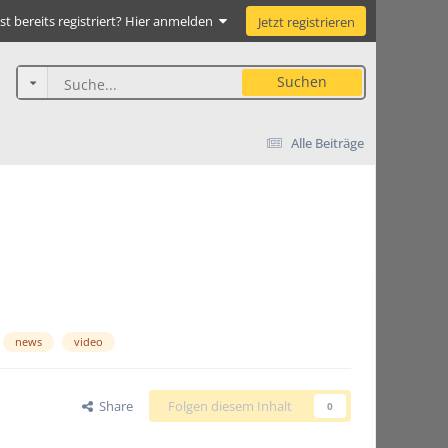
st bereits registriert? Hier anmelden
Jetzt registrieren
Suchen
Alle Beiträge
news
video
Share
Folgen diesem Inhalt
0