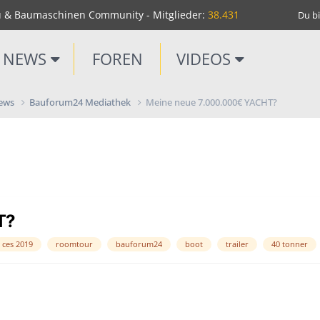
u & Baumaschinen Community - Mitglieder:
38.431
Du bi
NEWS
FOREN
VIDEOS
News
Bauforum24 Mediathek
Meine neue 7.000.000€ YACHT?
T?
ces 2019
roomtour
bauforum24
boot
trailer
40 tonner