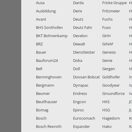
Ausa
Darda
Fricke Gruppe
H
Ausbildung
Derix
Fritzmeier
Hi
Avant
Deutz
Fuchs
H
BHS Sonthofen
Deutz Fahr
Fuso
H
BKT Bohnenkamp
Develon
GHH
H
BRZ
Dewalt
GINAF
H
Bauer
Dienstleister
Genesis
H
Bauforum24
Doka
Genie
H
Bell
Doll
Gergen
H
Benninghoven
Doosan Bobcat
Goldhofer
I
Bergmann
Dynapac
Goodyear
I
Beumer
Endress
Groundforce
I
Beutlhauser
Engcon
HKS
J
Bomag
Epiroc
HSG
J
Bosch
Eurocomach
Hagedorn
K
Bosch Rexroth
Expander
Hako
K