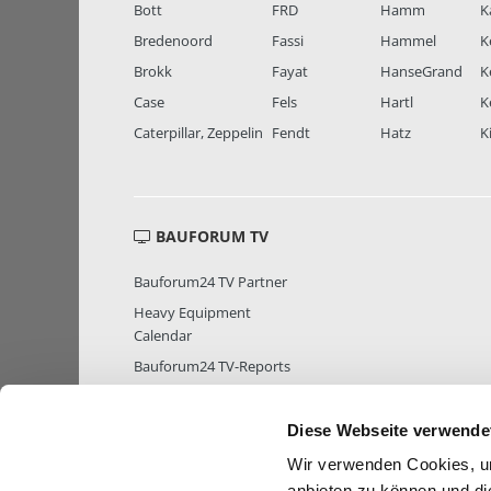
Bott
FRD
Hamm
K
Bredenoord
Fassi
Hammel
K
Brokk
Fayat
HanseGrand
K
Case
Fels
Hartl
K
Caterpillar, Zeppelin
Fendt
Hatz
K
BAUFORUM TV
Bauforum24 TV Partner
Heavy Equipment
Calendar
Bauforum24 TV-Reports
Diese Webseite verwende
Wir verwenden Cookies, um
MITGLIEDER STATISTIK
MITGLIE
anbieten zu können und di