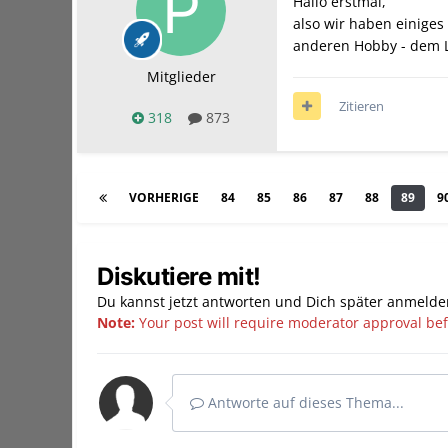
Hallo erstmal,
also wir haben einiges
anderen Hobby - dem L
Mitglieder
Zitieren
318
873
VORHERIGE
84
85
86
87
88
89
9
Diskutiere mit!
Du kannst jetzt antworten und Dich später anmelde
Note:
Your post will require moderator approval befor
Antworte auf dieses Thema...