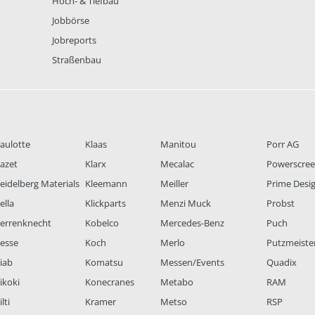
Hoch- & Tiefbau
Jobbörse
Jobreports
Straßenbau
aulotte
Klaas
Manitou
Porr AG
azet
Klarx
Mecalac
Powerscre
eidelberg Materials
Kleemann
Meiller
Prime Desi
ella
Klickparts
Menzi Muck
Probst
errenknecht
Kobelco
Mercedes-Benz
Puch
esse
Koch
Merlo
Putzmeiste
iab
Komatsu
Messen/Events
Quadix
ikoki
Konecranes
Metabo
RAM
lti
Kramer
Metso
RSP