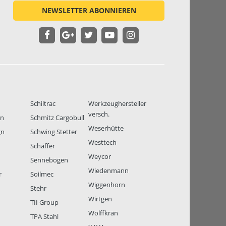
NEWSLETTER ABONNIEREN
Schiltrac
Werkzeughersteller
versch.
en
Schmitz Cargobull
Weserhütte
gn
Schwing Stetter
Westtech
Schäffer
Weycor
Sennebogen
Wiedenmann
r
Soilmec
Wiggenhorn
Stehr
Wirtgen
TII Group
Wolffkran
TPA Stahl