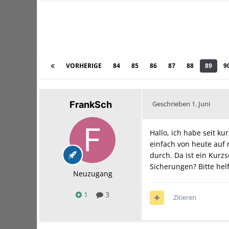
VORHERIGE
84
85
86
87
88
89
9
FrankSch
Geschrieben
1. Juni
Hallo, ich habe seit k
einfach von heute auf m
durch. Da ist ein Kurz
Sicherungen? Bitte hel
Neuzugang
1
3
Zitieren