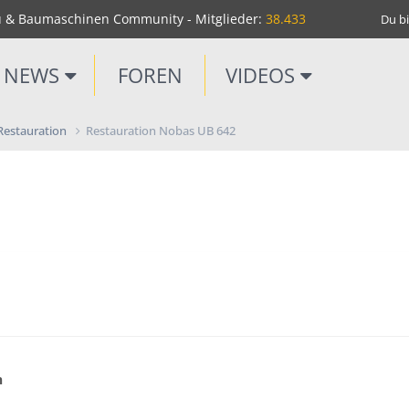
u & Baumaschinen Community - Mitglieder:
38.433
Du bi
NEWS
FOREN
VIDEOS
 Restauration
Restauration Nobas UB 642
n