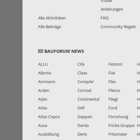
Inside
Anleitungen
Alle Aktivitäten
FAQ
Alle Beiträge
Community Regeln
BAUFORUM NEWS
ALLU
Cifa
Festool
H
Aibotix
Claas
Fiat
H
Ammann
CompAir
Flex
H
Arden
Conrad
Flexco
H
Arjes
Continental
Fliegl
H
Atlas
DAF
Ford
H
Atlas Copco
Dappen
Forschung
H
Ausa
Darda
Fricke Gruppe
H
Ausbildung
Derix
Fritzmeier
Hi