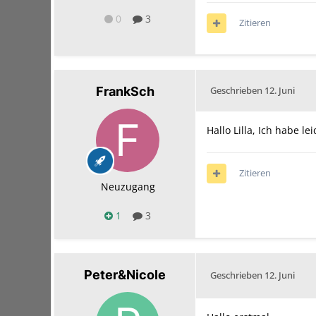
0
3
Zitieren
FrankSch
Geschrieben
12. Juni
Hallo Lilla, Ich habe l
Zitieren
Neuzugang
1
3
Peter&Nicole
Geschrieben
12. Juni