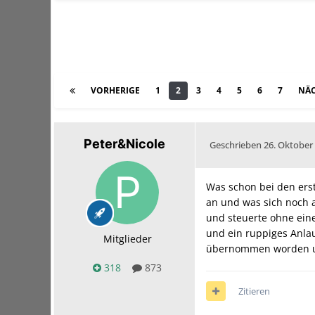
VORHERIGE
1
2
3
4
5
6
7
NÄC
Peter&Nicole
Geschrieben
26. Oktober
Was schon bei den erst
an und was sich noch a
und steuerte ohne eine
und ein ruppiges Anla
Mitglieder
übernommen worden und
318
873
Zitieren