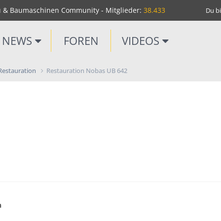
u & Baumaschinen Community - Mitglieder:
38.433
Du bi
NEWS
FOREN
VIDEOS
 Restauration
Restauration Nobas UB 642
n