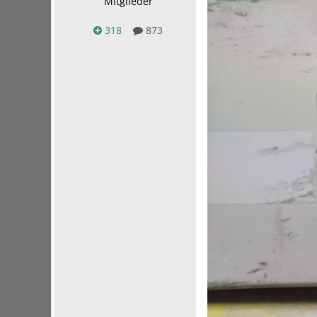
Mitglieder
318
873