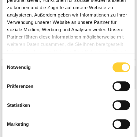
personalisieren, Funktionen für soziale Medien anbieten
zu können und die Zugriffe auf unsere Website zu
analysieren. Außerdem geben wir Informationen zu Ihrer
Verwendung unserer Website an unsere Partner für
soziale Medien, Werbung und Analysen weiter. Unsere
Partner führen diese Informationen möglicherweise mit
weiteren Daten zusammen, die Sie ihnen bereitgestellt
Zitieren
2
haben oder die sie im Rahmen Ihrer Nutzung der Dienste
gesammelt haben.
Einwilligungsauswahl
Notwendig
HBA
16.892
Geschrieben
3. Juli 2025
Präferenzen
Nifty HR21 Hybrid der Vermietfirma Wocken.
Statistiken
Marketing