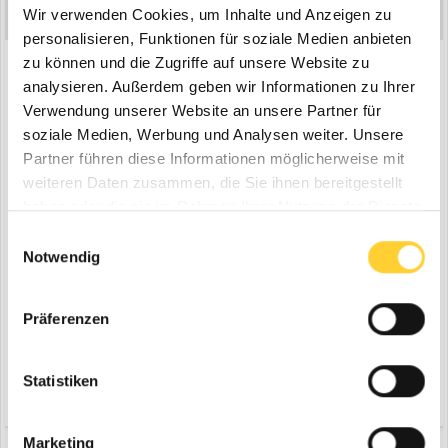
Wir verwenden Cookies, um Inhalte und Anzeigen zu
Geschrieben
15. Februar 2020
personalisieren, Funktionen für soziale Medien anbieten
Hyundai Robex 210LC-9 der Firma Dappen
zu können und die Zugriffe auf unsere Website zu
analysieren. Außerdem geben wir Informationen zu Ihrer
Verwendung unserer Website an unsere Partner für
soziale Medien, Werbung und Analysen weiter. Unsere
Partner führen diese Informationen möglicherweise mit
weiteren Daten zusammen, die Sie ihnen bereitgestellt
haben oder die sie im Rahmen Ihrer Nutzung der Dienste
gesammelt haben.
Einwilligungsauswahl
Notwendig
Präferenzen
Statistiken
Zitieren
4
Marketing