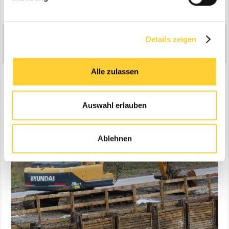
4 years later...
Atlasmalte
Details zeigen
14.258
Geschrieben
19. Juni 2024
Alle zulassen
Hyundai Robex 210 LC -9 bei einem Aushub in Essen.
Auswahl erlauben
Ablehnen