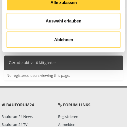
Alle zulassen
Auswahl erlauben
Share
Folgen diesem Inhalt
0
Ablehnen
Zur Themenübersicht
Gerade aktiv
0 Mitglieder
No registered users viewing this page.
BAUFORUM24
FORUM LINKS
Bauforum24 News
Registrieren
Bauforum24 TV
Anmelden