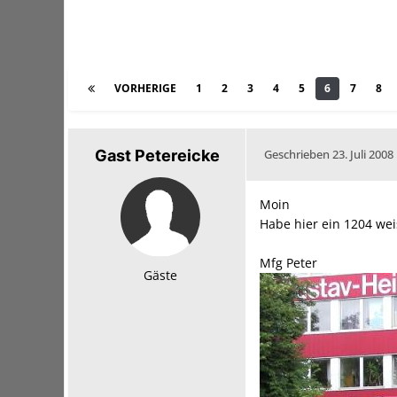
VORHERIGE
1
2
3
4
5
6
7
8
Gast Petereicke
Geschrieben
23. Juli 2008
Moin
Habe hier ein 1204 wei
Mfg Peter
Gäste