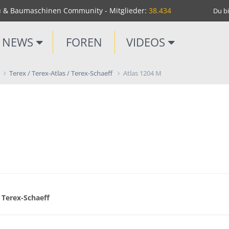
u & Baumaschinen Community - Mitglieder:
38.434
Du bi
NEWS
FOREN
VIDEOS
Terex / Terex-Atlas / Terex-Schaeff
Atlas 1204 M
/ Terex-Schaeff