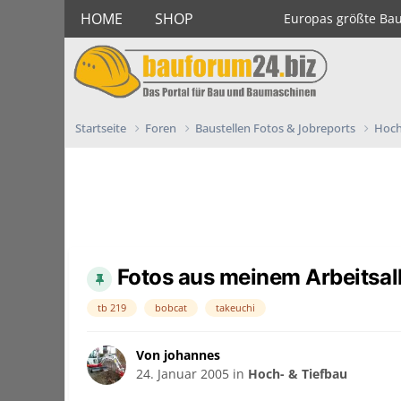
HOME
SHOP
Europas größte Ba
Startseite
Foren
Baustellen Fotos & Jobreports
Hoch
Fotos aus meinem Arbeitsal
tb 219
bobcat
takeuchi
Von johannes
24. Januar 2005
in
Hoch- & Tiefbau