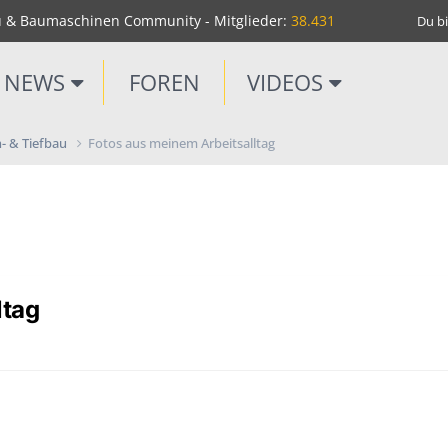
u & Baumaschinen Community - Mitglieder:
38.431
Du bi
NEWS
FOREN
VIDEOS
- & Tiefbau
Fotos aus meinem Arbeitsalltag
ltag