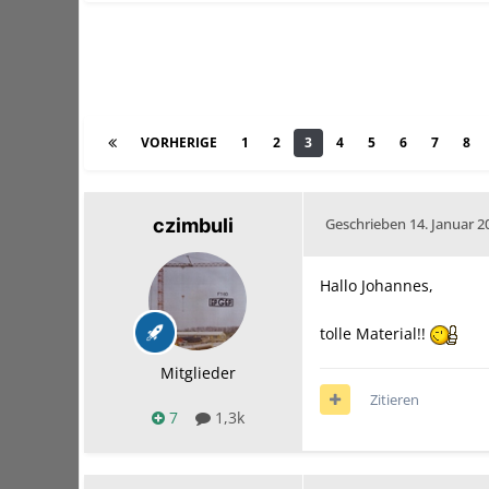
VORHERIGE
1
2
3
4
5
6
7
8
czimbuli
Geschrieben
14. Januar 2
Hallo Johannes,
tolle Material!!
Mitglieder
Zitieren
7
1,3k