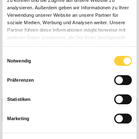
zu können und die Zugriffe auf unsere Website zu
analysieren. Außerdem geben wir Informationen zu Ihrer
Verwendung unserer Website an unsere Partner für
soziale Medien, Werbung und Analysen weiter. Unsere
Partner führen diese Informationen möglicherweise mit
weiteren Daten zusammen, die Sie ihnen bereitgestellt
haben oder die sie im Rahmen Ihrer Nutzung der Dienste
gesammelt haben.
Einwilligungsauswahl
Notwendig
Präferenzen
Zitieren
6
Statistiken
HBA
16.912
Geschrieben
29. Juni 2025
Marketing
Fendt Vario 820 mit Kipper.