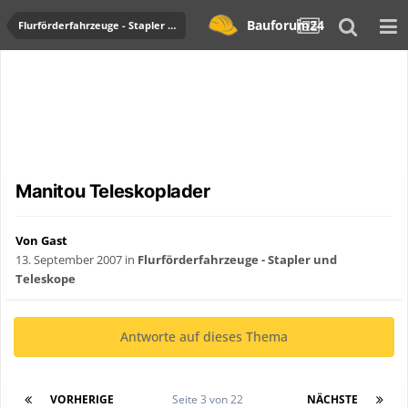
Bauforum24
Flurförderfahrzeuge - Stapler und Teleskope
Manitou Teleskoplader
Von Gast
13. September 2007
in
Flurförderfahrzeuge - Stapler und
Teleskope
Antworte auf dieses Thema
VORHERIGE
Seite 3 von 22
NÄCHSTE