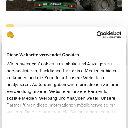
Zitieren
Betula
1
Diese Webseite verwendet Cookies
Geschrieben
22. Dezember 2007
Wir verwenden Cookies, um Inhalte und Anzeigen zu
Hier noch die Sicht als Fahrer...
personalisieren, Funktionen für soziale Medien anbieten
zu können und die Zugriffe auf unsere Website zu
analysieren. Außerdem geben wir Informationen zu Ihrer
Verwendung unserer Website an unsere Partner für
soziale Medien, Werbung und Analysen weiter. Unsere
Partner führen diese Informationen möglicherweise mit
weiteren Daten zusammen, die Sie ihnen bereitgestellt
haben oder die sie im Rahmen Ihrer Nutzung der Dienste
gesammelt haben.
Einwilligungsauswahl