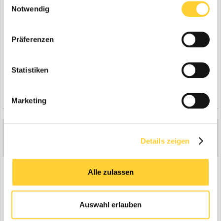
Notwendig
Präferenzen
Statistiken
Zitieren
Marketing
Betula
1
Details zeigen
Geschrieben
22. Dezember 2007
Und zum Schluss für Heute, der Manitou in ganzer grösse.
Alle zulassen
Auswahl erlauben