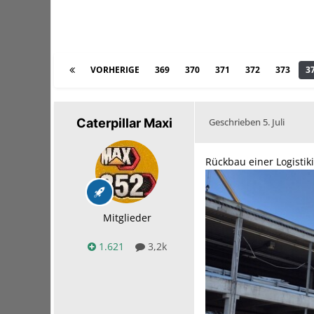
VORHERIGE
369
370
371
372
373
3
Caterpillar Maxi
Geschrieben
5. Juli
Rückbau einer Logistik
Mitglieder
1.621
3,2k