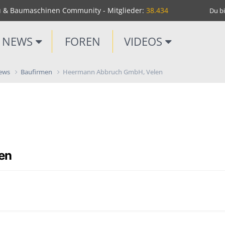
u & Baumaschinen Community - Mitglieder:
38.434
Du bi
NEWS
FOREN
VIDEOS
News
Baufirmen
Heermann Abbruch GmbH, Velen
en