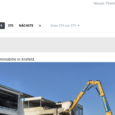
Neues Thema
74
375
NÄCHSTE
Seite 374 von 375
immobilie in Krefeld.