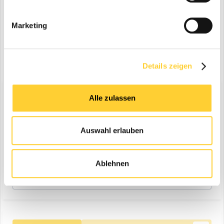
Marketing
VORHERIGE
Seite 5 von 5
NÄCHSTE
Details zeigen
Diskutiere mit!
Alle zulassen
Du kannst jetzt antworten und Dich später anmelden. Wenn du
bereits einen Account hast kannst du dich hier
anmelden
.
Note:
Your post will require moderator approval before it will be
Auswahl erlauben
visible.
Ablehnen
Antworte auf dieses Thema...