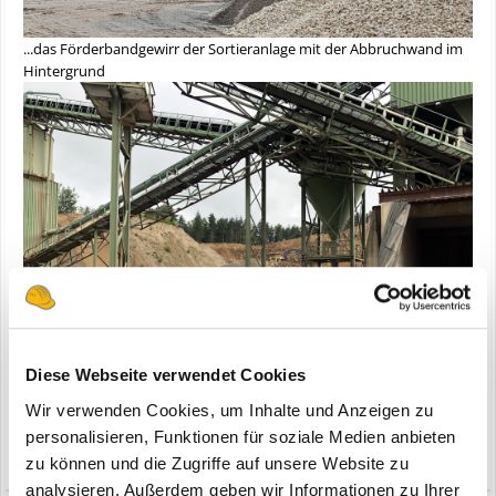
...das Förderbandgewirr der Sortieranlage mit der Abbruchwand im
Hintergrund
Diese Webseite verwendet Cookies
Wir verwenden Cookies, um Inhalte und Anzeigen zu
personalisieren, Funktionen für soziale Medien anbieten
Zitieren
7
zu können und die Zugriffe auf unsere Website zu
analysieren. Außerdem geben wir Informationen zu Ihrer