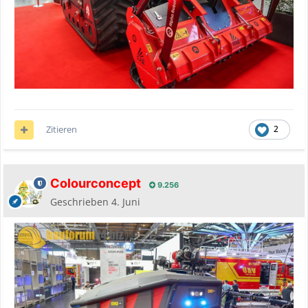
Zitieren
2
Colourconcept
9.256
Geschrieben
4. Juni