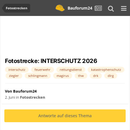
Bauforum24
Fotostrecken
Fotostrecke: INTERSCHUTZ 2026
interschutz
feuerwehr
rettungsdienst
katastrophenschutz
ziegler
schlingmann
magirus
thw
drk
dlrg
Von Bauforum24
2. Juni
in
Fotostrecken
Antworte auf dieses Thema