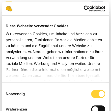
Zitieren
1
Anzeige
Diese Webseite verwendet Cookies
Registriere dich um diese Anzeige nicht mehr zu sehen.
Wir verwenden Cookies, um Inhalte und Anzeigen zu
personalisieren, Funktionen für soziale Medien anbieten
zu können und die Zugriffe auf unsere Website zu
analysieren. Außerdem geben wir Informationen zu Ihrer
Verwendung unserer Website an unsere Partner für
soziale Medien, Werbung und Analysen weiter. Unsere
Partner führen diese Informationen möglicherweise mit
weiteren Daten zusammen, die Sie ihnen bereitgestellt
Diskutiere mit!
haben oder die sie im Rahmen Ihrer Nutzung der Dienste
Du kannst jetzt antworten und Dich später anmelden. Wenn du
gesammelt haben.
Einwilligungsauswahl
bereits einen Account hast kannst du dich hier
anmelden
.
Notwendig
Note:
Your post will require moderator approval before it will be
visible.
Präferenzen