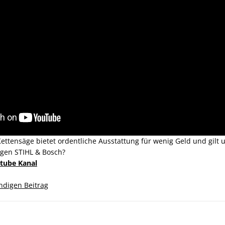
ttensäge bietet ordentliche Ausstattung für wenig Geld und gilt 
egen STIHL & Bosch?
tube Kanal
ändigen Beitrag