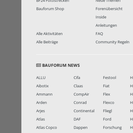
BF24 Fotostrecken
Neue Themen
Bauforum Shop
Forenübersicht
Inside
Anleitungen
Alle Aktivitäten
FAQ
Alle Beiträge
Community Regeln
BAUFORUM NEWS
ALLU
Cifa
Festool
H
Aibotix
Claas
Fiat
H
Ammann
CompAir
Flex
H
Arden
Conrad
Flexco
H
Arjes
Continental
Fliegl
H
Atlas
DAF
Ford
H
Atlas Copco
Dappen
Forschung
H