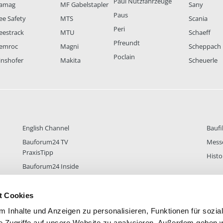
Paul Nutzfahrzeuge
amag
MF Gabelstapler
Sany
Paus
ee Safety
MTS
Scania
Peri
eestrack
MTU
Schaeff
Pfreundt
emroc
Magni
Scheppach
Poclain
inshofer
Makita
Scheuerle
English Channel
Baufi
Bauforum24 TV
Mess
PraxisTipp
Histo
Bauforum24 Inside
t Cookies
 Inhalte und Anzeigen zu personalisieren, Funktionen für sozia
DER
38.433
FOREN STATISTIK
ALLE 
e Zugriffe auf unsere Website zu analysieren. Außerdem geben w