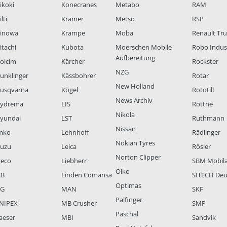
ikoki
Konecranes
Metabo
RAM
lti
Kramer
Metso
RSP
inowa
Krampe
Moba
Renault Tr
itachi
Kubota
Moerschen Mobile
Robo Indus
Aufbereitung
olcim
Kärcher
Rockster
NZG
unklinger
Kässbohrer
Rotar
New Holland
usqvarna
Kögel
Rototilt
News Archiv
ydrema
LIS
Rottne
Nikola
yundai
LST
Ruthmann
Nissan
mko
Lehnhoff
Rädlinger
Nokian Tyres
suzu
Leica
Rösler
Norton Clipper
veco
Liebherr
SBM Mobil
Olko
CB
Linden Comansa
SITECH Deu
Optimas
LG
MAN
SKF
Palfinger
NIPEX
MB Crusher
SMP
Paschal
aeser
MBI
Sandvik