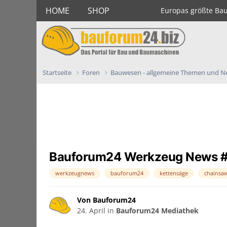
HOME
SHOP
Europas größte Ba
Startseite
Foren
Bauwesen - allgemeine Themen und 
Bauforum24 Werkzeug News 
werkzeugnews
bauforum24
kettensäge
chainsa
Von Bauforum24
24. April
in
Bauforum24 Mediathek