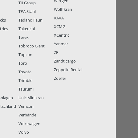
Wirtgen
TII Group
Wolffkran
TPA Stahl
XAVA
ucks
Tadano Faun
XCMG
tries
Takeuchi
XCentric
Terex
Yanmar
Tobroco Giant
ZF
Topcon
Zandt cargo
Toro
Zeppelin Rental
Toyota
Zoeller
Trimble
Tsurumi
anlagen
Unic Minikran
tschland
Vemcon
Verbände
Volkswagen
Volvo