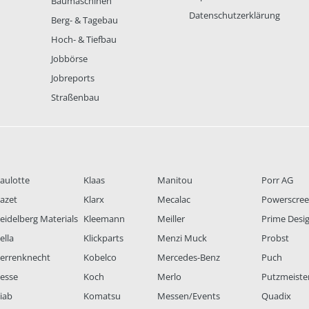
Baumaschinen
Datenschutzerklärung
Berg- & Tagebau
Hoch- & Tiefbau
Jobbörse
Jobreports
Straßenbau
aulotte
Klaas
Manitou
Porr AG
azet
Klarx
Mecalac
Powerscre
eidelberg Materials
Kleemann
Meiller
Prime Desi
ella
Klickparts
Menzi Muck
Probst
errenknecht
Kobelco
Mercedes-Benz
Puch
esse
Koch
Merlo
Putzmeiste
iab
Komatsu
Messen/Events
Quadix