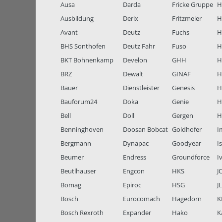
Ausa
Darda
Fricke Gruppe
H
Ausbildung
Derix
Fritzmeier
Hi
Avant
Deutz
Fuchs
H
BHS Sonthofen
Deutz Fahr
Fuso
H
BKT Bohnenkamp
Develon
GHH
H
BRZ
Dewalt
GINAF
H
Bauer
Dienstleister
Genesis
H
Bauforum24
Doka
Genie
H
Bell
Doll
Gergen
H
Benninghoven
Doosan Bobcat
Goldhofer
I
Bergmann
Dynapac
Goodyear
I
Beumer
Endress
Groundforce
I
Beutlhauser
Engcon
HKS
J
Bomag
Epiroc
HSG
J
Bosch
Eurocomach
Hagedorn
K
Bosch Rexroth
Expander
Hako
K