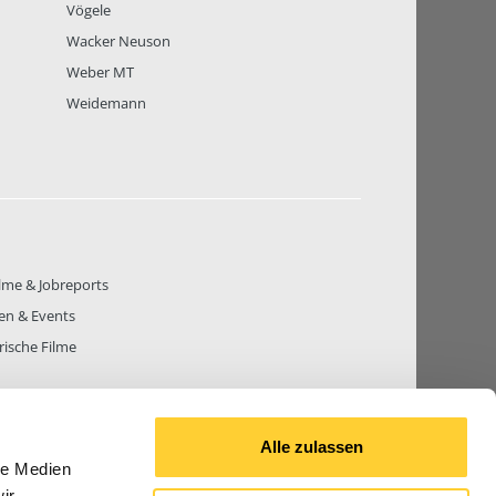
Vögele
Wacker Neuson
Weber MT
Weidemann
lme & Jobreports
en & Events
rische Filme
Alle zulassen
le Medien
THEMEN
81.270
BEITRÄGE GESAMT
842.660
ir