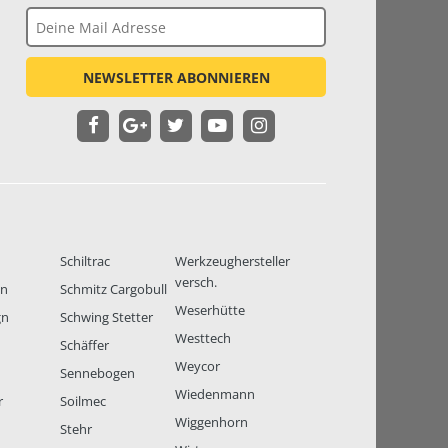
NEWSLETTER ABONNIEREN
Schiltrac
Werkzeughersteller
versch.
en
Schmitz Cargobull
Weserhütte
gn
Schwing Stetter
Westtech
Schäffer
Weycor
Sennebogen
Wiedenmann
r
Soilmec
Wiggenhorn
Stehr