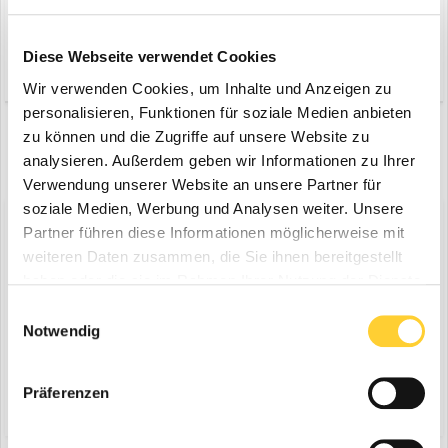
Gute solide Wahl.
Diese Webseite verwendet Cookies
Zitieren
Wir verwenden Cookies, um Inhalte und Anzeigen zu
personalisieren, Funktionen für soziale Medien anbieten
zu können und die Zugriffe auf unsere Website zu
VORHERIGE
Seite 3 von 3
NÄCHSTE
analysieren. Außerdem geben wir Informationen zu Ihrer
Verwendung unserer Website an unsere Partner für
soziale Medien, Werbung und Analysen weiter. Unsere
Diskutiere mit!
Partner führen diese Informationen möglicherweise mit
Du kannst jetzt antworten und Dich später anmelden. Wenn du
weiteren Daten zusammen, die Sie ihnen bereitgestellt
bereits einen Account hast kannst du dich hier
anmelden
.
haben oder die sie im Rahmen Ihrer Nutzung der Dienste
Note:
Your post will require moderator approval before it will be
gesammelt haben.
visible.
Einwilligungsauswahl
Notwendig
Antworte auf dieses Thema...
Präferenzen