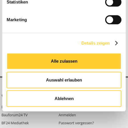
Statistiken
Share
Folgen diesem Inhalt
1
Marketing
Zur Themenübersicht
Details zeigen
Gerade aktiv
0 Mitglieder
Alle zulassen
No registered users viewing this page.
Auswahl erlauben
BAUFORUM24
FORUM LINKS
Ablehnen
Bauforum24 News
Registrieren
Bauforum24 TV
Anmelden
BF24 Mediathek
Passwort vergessen?