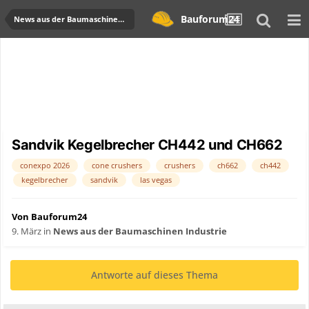
Bauforum24
News aus der Baumaschinen Industrie
Sandvik Kegelbrecher CH442 und CH662
conexpo 2026
cone crushers
crushers
ch662
ch442
kegelbrecher
sandvik
las vegas
Von Bauforum24
9. März
in
News aus der Baumaschinen Industrie
Antworte auf dieses Thema