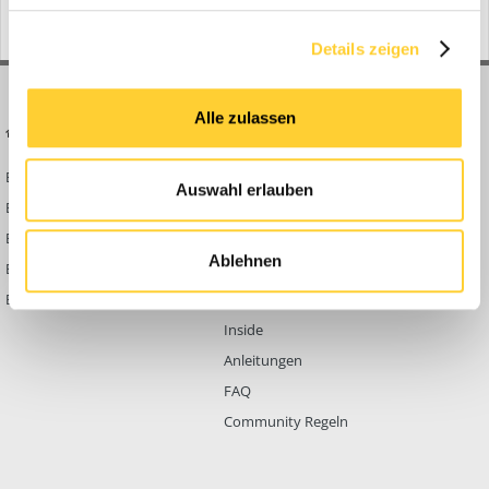
No registered users viewing this page.
Details zeigen
Alle zulassen
BAUFORUM24
FORUM LINKS
Bauforum24 News
Registrieren
Auswahl erlauben
Bauforum24 TV
Anmelden
BF24 Mediathek
Passwort vergessen?
Ablehnen
BF24 Fotostrecken
Neue Themen
Bauforum Shop
Forenübersicht
Inside
Anleitungen
FAQ
Community Regeln