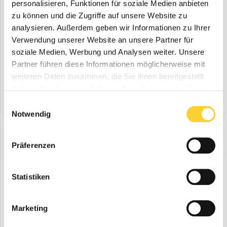
personalisieren, Funktionen für soziale Medien anbieten
Diskutiere mit!
zu können und die Zugriffe auf unsere Website zu
Du kannst jetzt antworten und Dich später anmelden. Wenn du
analysieren. Außerdem geben wir Informationen zu Ihrer
bereits einen Account hast kannst du dich hier
anmelden
.
Note:
Your post will require moderator approval before it will be
Verwendung unserer Website an unsere Partner für
visible.
soziale Medien, Werbung und Analysen weiter. Unsere
Partner führen diese Informationen möglicherweise mit
weiteren Daten zusammen, die Sie ihnen bereitgestellt
Antworte auf dieses Thema...
haben oder die sie im Rahmen Ihrer Nutzung der Dienste
gesammelt haben.
Einwilligungsauswahl
Notwendig
Share
Folgen diesem Inhalt
0
Präferenzen
Statistiken
Zur Themenübersicht
Marketing
Gerade aktiv
0 Mitglieder