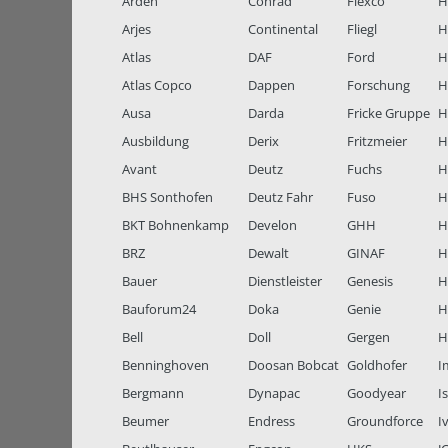
Arden
Conrad
Flexco
H
Arjes
Continental
Fliegl
H
Atlas
DAF
Ford
H
Atlas Copco
Dappen
Forschung
H
Ausa
Darda
Fricke Gruppe
H
Ausbildung
Derix
Fritzmeier
Hi
Avant
Deutz
Fuchs
H
BHS Sonthofen
Deutz Fahr
Fuso
H
BKT Bohnenkamp
Develon
GHH
H
BRZ
Dewalt
GINAF
H
Bauer
Dienstleister
Genesis
H
Bauforum24
Doka
Genie
H
Bell
Doll
Gergen
H
Benninghoven
Doosan Bobcat
Goldhofer
I
Bergmann
Dynapac
Goodyear
I
Beumer
Endress
Groundforce
I