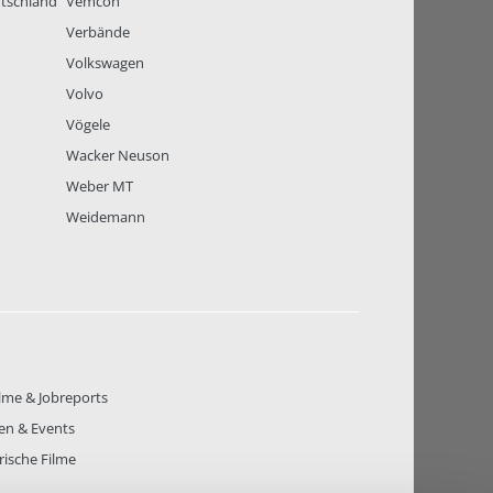
tschland
Vemcon
Verbände
Volkswagen
Volvo
Vögele
Wacker Neuson
Weber MT
Weidemann
lme & Jobreports
en & Events
rische Filme