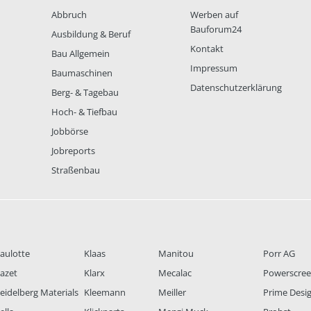
Abbruch
Werben auf
Bauforum24
Ausbildung & Beruf
Kontakt
Bau Allgemein
Impressum
Baumaschinen
Datenschutzerklärung
Berg- & Tagebau
Hoch- & Tiefbau
Jobbörse
Jobreports
Straßenbau
aulotte
Klaas
Manitou
Porr AG
azet
Klarx
Mecalac
Powerscre
eidelberg Materials
Kleemann
Meiller
Prime Desi