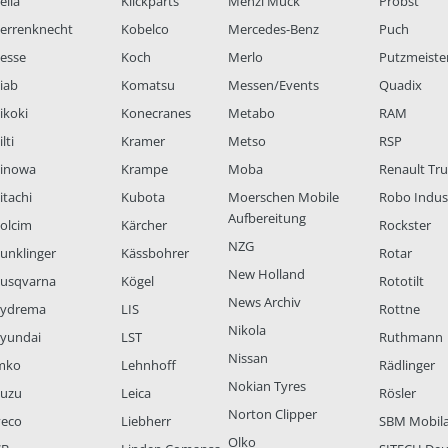
ella
Klickparts
Menzi Muck
Probst
errenknecht
Kobelco
Mercedes-Benz
Puch
esse
Koch
Merlo
Putzmeiste
iab
Komatsu
Messen/Events
Quadix
ikoki
Konecranes
Metabo
RAM
lti
Kramer
Metso
RSP
inowa
Krampe
Moba
Renault Tr
itachi
Kubota
Moerschen Mobile
Robo Indus
Aufbereitung
olcim
Kärcher
Rockster
NZG
unklinger
Kässbohrer
Rotar
New Holland
usqvarna
Kögel
Rototilt
News Archiv
ydrema
LIS
Rottne
Nikola
yundai
LST
Ruthmann
Nissan
mko
Lehnhoff
Rädlinger
Nokian Tyres
suzu
Leica
Rösler
Norton Clipper
veco
Liebherr
SBM Mobil
Olko