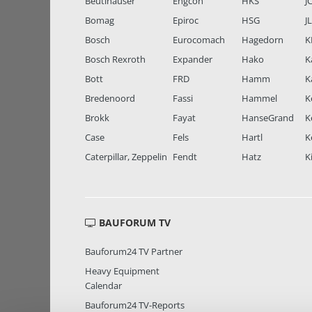
Beutlhauser
Engcon
HKS
J
Bomag
Epiroc
HSG
J
Bosch
Eurocomach
Hagedorn
K
Bosch Rexroth
Expander
Hako
K
Bott
FRD
Hamm
K
Bredenoord
Fassi
Hammel
K
Brokk
Fayat
HanseGrand
K
Case
Fels
Hartl
K
Caterpillar, Zeppelin
Fendt
Hatz
K
BAUFORUM TV
Bauforum24 TV Partner
Heavy Equipment
Calendar
Bauforum24 TV-Reports