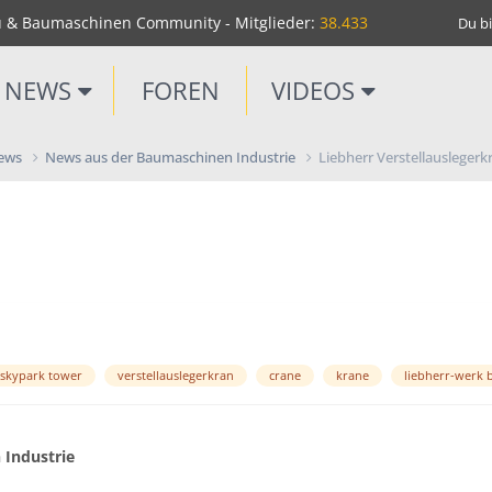
u & Baumaschinen Community - Mitglieder:
38.433
Du bi
NEWS
FOREN
VIDEOS
News
News aus der Baumaschinen Industrie
Liebherr Verstellauslegerk
skypark tower
verstellauslegerkran
crane
krane
liebherr-werk 
Industrie