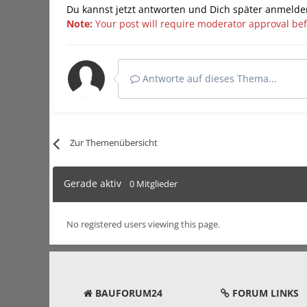
Du kannst jetzt antworten und Dich später anmelde
Note:
Your post will require moderator approval befor
Antworte auf dieses Thema...
Zur Themenübersicht
Gerade aktiv
0 Mitglieder
No registered users viewing this page.
BAUFORUM24
FORUM LINKS