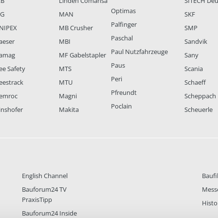
CB
Linden Comansa
SITECH Deu
Optimas
LG
MAN
SKF
Palfinger
NIPEX
MB Crusher
SMP
Paschal
aeser
MBI
Sandvik
Paul Nutzfahrzeuge
amag
MF Gabelstapler
Sany
Paus
ee Safety
MTS
Scania
Peri
eestrack
MTU
Schaeff
Pfreundt
emroc
Magni
Scheppach
Poclain
inshofer
Makita
Scheuerle
English Channel
Baufi
Bauforum24 TV
Mess
PraxisTipp
Histo
Bauforum24 Inside