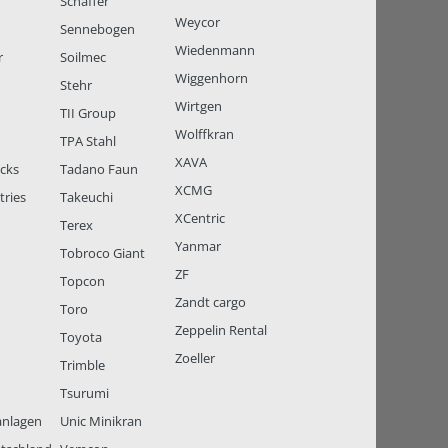
Schäffer
Weycor
Sennebogen
Wiedenmann
r
Soilmec
Wiggenhorn
Stehr
Wirtgen
TII Group
Wolffkran
TPA Stahl
XAVA
ucks
Tadano Faun
XCMG
tries
Takeuchi
XCentric
Terex
Yanmar
Tobroco Giant
ZF
Topcon
Zandt cargo
Toro
Zeppelin Rental
Toyota
Zoeller
Trimble
Tsurumi
anlagen
Unic Minikran