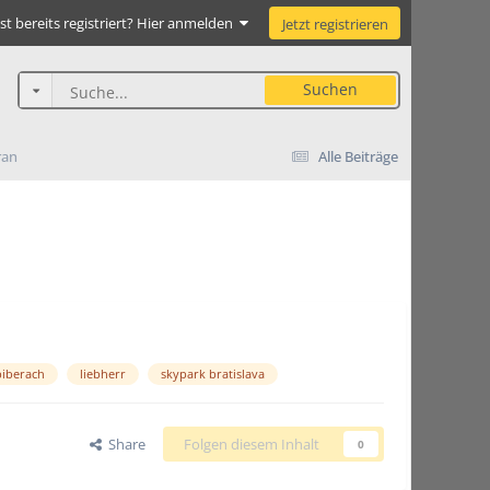
st bereits registriert? Hier anmelden
Jetzt registrieren
Suchen
ran
Alle Beiträge
biberach
liebherr
skypark bratislava
Share
Folgen diesem Inhalt
0