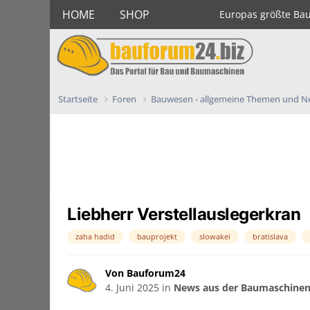
HOME
SHOP
Europas größte Ba
Startseite
Foren
Bauwesen - allgemeine Themen und 
Liebherr Verstellauslegerkran
zaha hadid
bauprojekt
slowakei
bratislava
Von Bauforum24
4. Juni 2025
in
News aus der Baumaschinen 