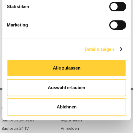
Statistiken
Share
Folgen diesem Inhalt
0
Marketing
Zur Themenübersicht
Details zeigen
Gerade aktiv
0 Mitglieder
Alle zulassen
No registered users viewing this page.
Auswahl erlauben
Ablehnen
BAUFORUM24
FORUM LINKS
Bauforum24 News
Registrieren
Bauforum24 TV
Anmelden