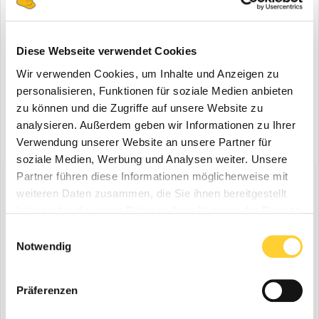
Anzeige
Registriere dich um diese Anzeige nicht mehr zu sehen.
Diese Webseite verwendet Cookies
Wir verwenden Cookies, um Inhalte und Anzeigen zu
personalisieren, Funktionen für soziale Medien anbieten
zu können und die Zugriffe auf unsere Website zu
analysieren. Außerdem geben wir Informationen zu Ihrer
Verwendung unserer Website an unsere Partner für
soziale Medien, Werbung und Analysen weiter. Unsere
Partner führen diese Informationen möglicherweise mit
Diskutiere mit!
weiteren Daten zusammen, die Sie ihnen bereitgestellt
Du kannst jetzt antworten und Dich später anmelden. Wenn du
haben oder die sie im Rahmen Ihrer Nutzung der Dienste
bereits einen Account hast kannst du dich hier
anmelden
.
Note:
Your post will require moderator approval before it will be
gesammelt haben.
Einwilligungsauswahl
visible.
Notwendig
Präferenzen
Antworte auf dieses Thema...